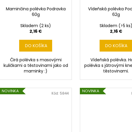
Maminčina polévka Podravka
Vídeňská polévka Po
60g
62g
Skladem
(2 ks)
Skladem
(>5 ks
2,16 €
2,16 €
DO KOŠÍKA
DO KOŠÍKA
Čirá polévka s masovými
Vídeňská polévka. H
kuličkami a těstovinami jako od
polévka s játrovými kne
maminky :)
těstovinami.
NOVINKA
NOVINKA
Kód:
5844