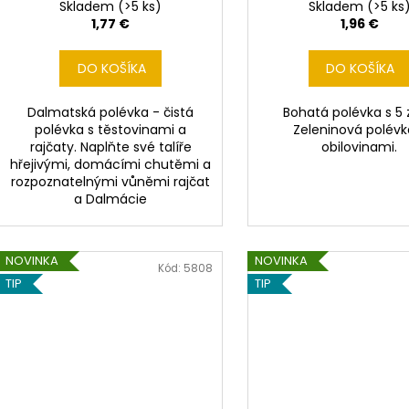
Skladem
(>5 ks)
Skladem
(>5 ks
1,77 €
1,96 €
DO KOŠÍKA
DO KOŠÍKA
Dalmatská polévka - čistá
Bohatá polévka s 5 
polévka s těstovinami a
Zeleninová polévk
rajčaty. Naplňte své talíře
obilovinami.
hřejivými, domácími chutěmi a
rozpoznatelnými vůněmi rajčat
a Dalmácie
NOVINKA
NOVINKA
Kód:
5808
TIP
TIP