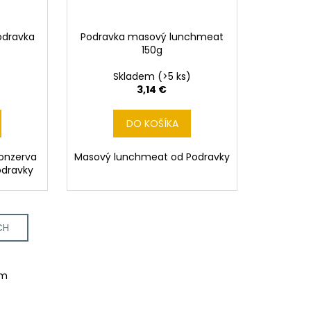
odravka
Podravka masový lunchmeat
150g
)
Skladem
(>5 ks)
3,14 €
DO KOŠÍKA
onzerva
Masový lunchmeat od Podravky
odravky
CH
om