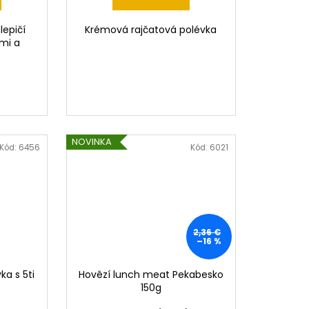
lepičí
Krémová rajčatová polévka
ami a
NOVINKA
Kód:
6456
Kód:
6021
2,36 €
–16 %
a s 5ti
Hovězí lunch meat Pekabesko
150g