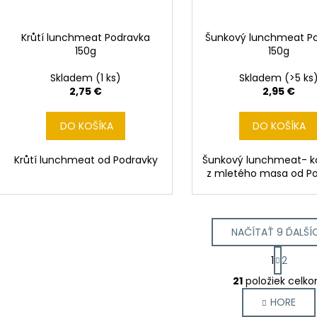
Krůtí lunchmeat Podravka
Šunkový lunchmeat P
150g
150g
Skladem
(1 ks)
Skladem
(>5 ks
2,75 €
2,95 €
DO KOŠÍKA
DO KOŠÍKA
Krůtí lunchmeat od Podravky
Šunkový lunchmeat- k
z mletého masa od P
NAČÍTAŤ 9 ĎALŠÍ
S
1
2
t
O
r
21
položiek celk
v
á
HORE
l
n