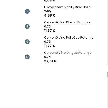
6,69 €
Fíkový džem s chilly Dida Boža
240g
4,68 €
Červené víno Plavac Potomje
0,75l
11,77 €
Červené víno Pelješac Potomje
0,75l
11,77 €
Červené Víno Dingač Potomje
0,75l
27,51 €