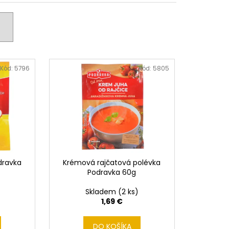
FRANCK CLASSIC
G
Kód:
5796
Kód:
5805
dravka
Krémová rajčatová polévka
Podravka 60g
Skladem
(2 ks)
1,69 €
DO KOŠÍKA