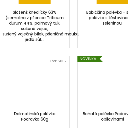
v
Složení: knedlíčky 63%
Babiččina polévka - s
(semolina z pšenice Triticum
polévka s těstovin
durum 44%, palmový tuk,
zeleninou.
sušené vejce,
sušený vaječný bílek, pšeničná mouka,
jedlá sůl,...
NOVINKA
Kód:
5802
Dalmatinská polévka
Bohatá polévka Podravk
Podravka 60g
obilovinami