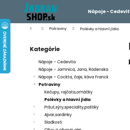
K
Prejsť
na
o
Nápoje - Cedevi
obsah
Späť
Späť
š
do
do
í
Domov
Potraviny
Polévky a hlavní jídla
k
obchodu
obchodu
B
o
Kategórie
Preskočiť
č
kategórie
n
Nápoje - Cedevita
ý
Nápoje - Jamnica, Jana, Radenska
p
Nápoje - Cockta, čaje, káva Franck
a
Potraviny
n
Kečupy, rajčata,omáčky
e
Polévky a hlavní jídla
l
Pršut,sýry,speciality,paštiky
Ajvar,sardinky
Sladkosti
Olivy a olivový olej