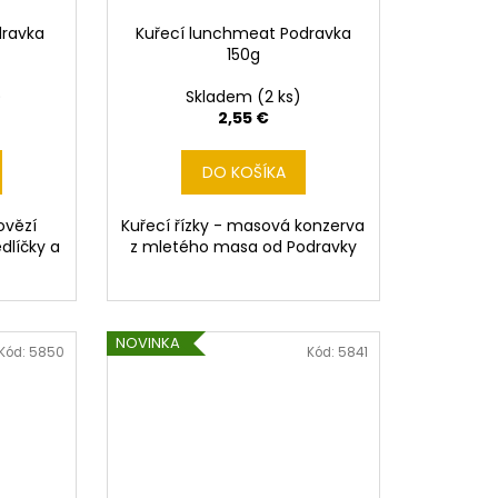
dravka
Kuřecí lunchmeat Podravka
150g
)
Skladem
(2 ks)
2,55 €
DO KOŠÍKA
ovězí
Kuřecí řízky - masová konzerva
dlíčky a
z mletého masa od Podravky
NOVINKA
Kód:
5850
Kód:
5841