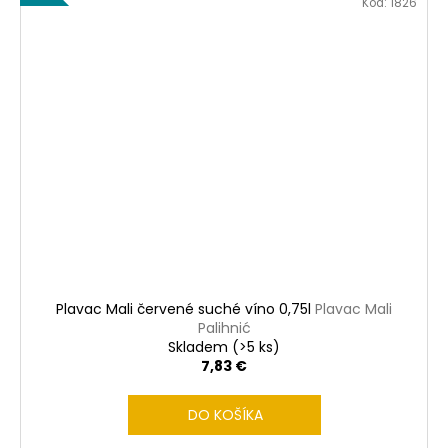
Kód:
1826
Plavac Mali červené suché víno 0,75l
Plavac Mali
Palihnić
Skladem
(>5 ks)
7,83 €
DO KOŠÍKA