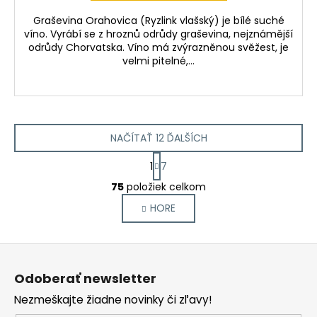
Graševina Orahovica (Ryzlink vlašský) je bílé suché
víno. Vyrábí se z hroznů odrůdy graševina, nejznámější
odrůdy Chorvatska. Víno má zvýrazněnou svěžest, je
velmi pitelné,...
NAČÍTAŤ 12 ĎALŠÍCH
S
1
7
t
O
r
75
položiek celkom
v
á
HORE
l
n
k
á
o
d
Z
v
a
a
á
c
Odoberať newsletter
n
p
i
i
Nezmeškajte žiadne novinky či zľavy!
e
ä
e