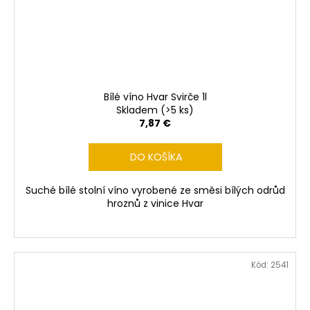
Bílé víno Hvar Svirče 1l
Skladem
(>5 ks)
7,87 €
DO KOŠÍKA
Suché bílé stolní víno vyrobené ze směsi bílých odrůd
hroznů z vinice Hvar
Kód:
2541