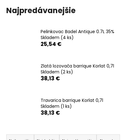
á
Najpredávanejšie
j
s
ť
Pelinkovac Badel Antique 0.7L 35%
Skladem
(4 ks)
?
25,54 €
Zlatá lozovača barrique Korlat 0,7l
Skladem
(2 ks)
HĽADAŤ
38,13 €
O
Travarica barrique Korlat 0,7l
d
Skladem
(1 ks)
38,13 €
p
o
r
R
ú