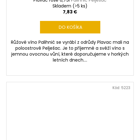
Plavac rose 0,75l
Palihnić Pelješac
Skladem
(>5 ks)
7,83 €
DO KOŠÍKA
Růžové víno Palihnić se vyrábí z odrůdy Plavac mali na
poloostrově Pelješac. Je to příjemné a svěží víno s
jemnou ovocnou vůní, které doporučujeme v horkých
letních dnech....
Kód:
5223