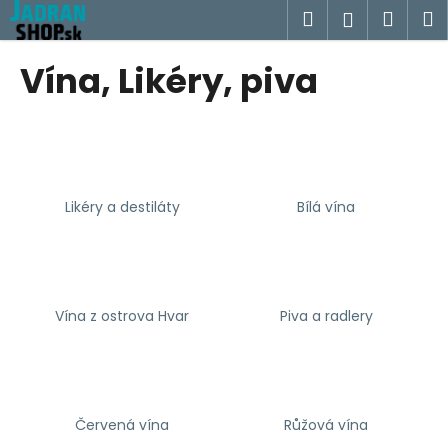
K
Prejsť
Hľadať
Náku
M
Prihlásen
na
o
obsah
Späť
Späť
košík
š
Vína, Likéry, piva
í
Č
k
o
p
o
Likéry a destiláty
Bílá vína
t
r
e
b
u
Vína z ostrova Hvar
Piva a radlery
j
e
t
e
Červená vína
Růžová vína
n