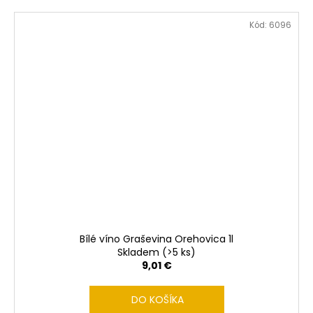
Kód:
6096
Bílé víno Graševina Orehovica 1l
Skladem
(>5 ks)
9,01 €
DO KOŠÍKA