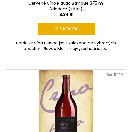
o
Červené víno Plavac Barrique 375 ml
v
Skladem
(>5 ks)
3,34 €
DO KOŠÍKA
Barrique vína Plavac jsou založena na vybraných
bobulích Plavac Mali s nejvyšší hodnotou.
Kód:
5220