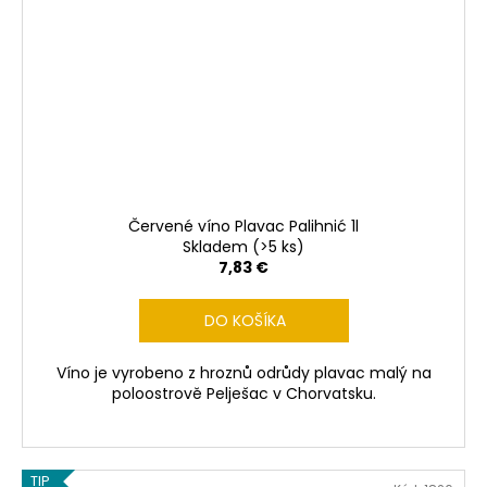
Červené víno Plavac Palihnić 1l
Skladem
(>5 ks)
7,83 €
DO KOŠÍKA
Víno je vyrobeno z hroznů odrůdy plavac malý na
poloostrově Pelješac v Chorvatsku.
TIP