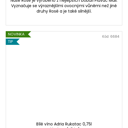
Naše Rosé je vyrobeno z nejlepších bobulí Plavac Mali.
Vyznačuje se výraznějšími ovocnými vůněmi než jiné
druhy Rosé a je také silnější.
NOVINKA
Kód:
6684
TIP
Bílé víno Adria Rukatac 0,75l