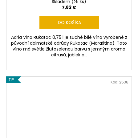
Skladem
(>5 ks)
7,83 €
DO KOŠÍKA
Adria Vino Rukatac 0,75 l je suché bílé víno vyrobené z
původní dalmatské odrůdy Rukatac (Maraština). Toto
víno má světle žlutozelenou barvu s jemným aroma
citrusů, jablek a...
TIP
Kód:
2538