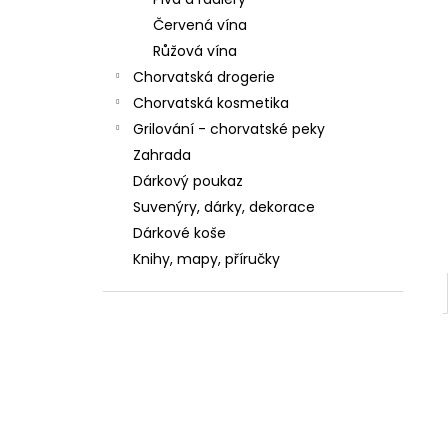
ZUBNÍ PASTA KALODONT ZEOLIT ​​75 ML
ZUBNÍ PASTA KALODONT
Červená vína
2,55 €
Růžová vína
Chorvatská drogerie
Chorvatská kosmetika
Grilování - chorvatské peky
Zahrada
Dárkový poukaz
Suvenýry, dárky, dekorace
Dárkové koše
Knihy, mapy, příručky