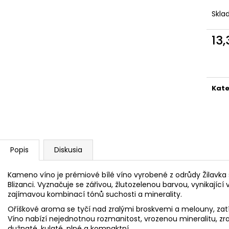
PELINKOVAC BADEL ANTIQUE 0.7L 35%
NA NÁDOBÍ LIKV
Skl
25,54 €
1,45 €
13
Jedn
cena
Kate
Popis
Diskusia
Kameno víno je prémiové bílé víno vyrobené z odrůdy Žilavka 
Blizanci. Vyznačuje se zářivou, žlutozelenou barvou, vynikající 
zajímavou kombinací tónů suchosti a minerality.
Oříškové aroma se tyčí nad zralými broskvemi a melouny, zat
Víno nabízí nejednotnou rozmanitost, vrozenou mineralitu, zr
dužnaté, kulaté, plné a kompaktní.