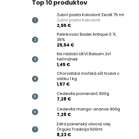
Top 10 produktov
Zubní pasta Kalodont Zeolit ​​75 ml
Zubní pasta Kalodont
2,55 €
Pelinkovac Badel Antique 0.7L
35%
25,54 €
Na nádobí LIKVI Balsam 2v1
heřmánek
1,45 €
Chorvatská mořská sůl hrubá v
sáčku 1 kg
1,57 €
Cedevita pomeranč 900g
7,28 €
Cedevita mango-ananas 900g
7,28 €
Extra panenský olivový olej
Órgula Tradicija 500ml
8,23 €