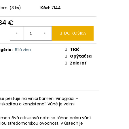
I BALSAM 2V1 HEŘMÁNEK
adem
(3 ks)
Kód:
7144
,34 €
otková
DO KOŠÍKA
:
Tlač
gória
:
Bílá vína
Opýtať sa
Zdieľať
se pěstuje na vinici Kameni Vinogradi –
viskozitou a konzistencí. Vůně je velmi
ímco živá citrusová nota se táhne celou vůní.
alou středomořskou ovocnost. V ústech je