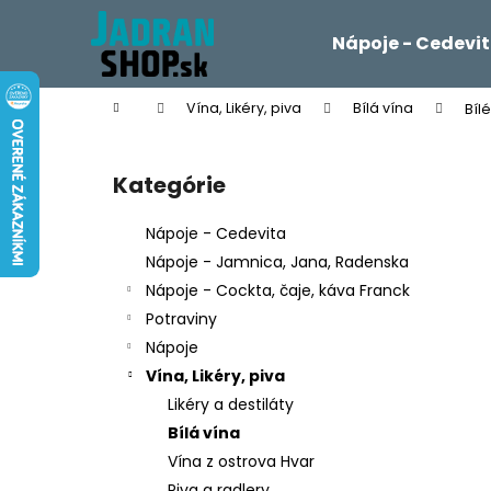
K
Prejsť
na
o
Nápoje - Cedevi
obsah
Späť
Späť
š
do
do
í
Domov
Vína, Likéry, piva
Bílá vína
Bíl
k
obchodu
obchodu
B
o
Kategórie
Preskočiť
č
kategórie
n
Nápoje - Cedevita
ý
Nápoje - Jamnica, Jana, Radenska
p
Nápoje - Cockta, čaje, káva Franck
a
Potraviny
n
Nápoje
e
Vína, Likéry, piva
l
Likéry a destiláty
Bílá vína
Vína z ostrova Hvar
Piva a radlery