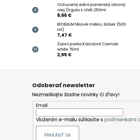
Ochucený extra panenský olivový
olej Órgula s chilli 250ml
8,66 €
BIOBALM tělové mléko, ibišek (500
ml)
7,47 €
Zubní pasta Kalodont Cannab.
white 75ml
2,55 €
Z
á
Odoberať newsletter
p
Nezmeškajte žiadne novinky či zľavy!
ä
t
Email
i
Vložením e-mailu súhlasíte s
podmienkami o
e
PRIHLÁSIŤ SA