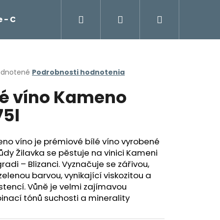
Hľadať
Prihlásenie
Nákupný
 - Cockta, čaje, káva Franck
Potraviny
košík
erné
dnotené
Podrobnosti hodnotenia
tenie
lé víno Kameno
ktu
75l
ičiek.
o víno je prémiové bílé víno vyrobené
ůdy Žilavka se pěstuje na vinici Kameni
radi – Blizanci. Vyznačuje se zářivou,
zelenou barvou, vynikající viskozitou a
stencí. Vůně je velmi zajímavou
Nasledujúce
nací tónů suchosti a minerality