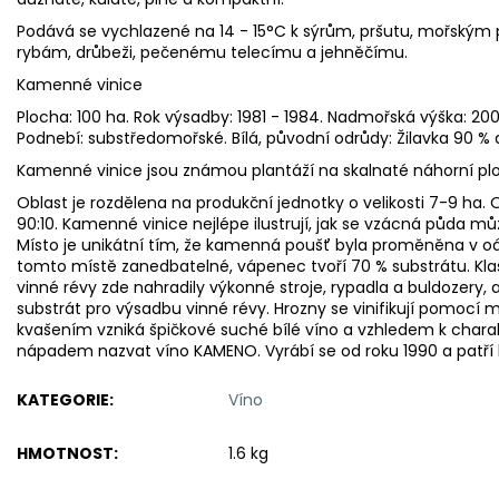
Podává se vychlazené na 14 - 15°C k sýrům, pršutu, mořský
rybám, drůbeži, pečenému telecímu a jehněčímu.
Kamenné vinice
Plocha: 100 ha. Rok výsadby: 1981 - 1984. Nadmořská výška: 2
Podnebí: substředomořské. Bílá, původní odrůdy: Žilavka 90 % a
Kamenné vinice jsou známou plantáží na skalnaté náhorní ploš
Oblast je rozdělena na produkční jednotky o velikosti 7-9 ha
90:10. Kamenné vinice nejlépe ilustrují, jak se vzácná půda 
Místo je unikátní tím, že kamenná poušť byla proměněna v oáz
tomto místě zanedbatelné, vápenec tvoří 70 % substrátu. Kl
vinné révy zde nahradily výkonné stroje, rypadla a buldozery,
substrát pro výsadbu vinné révy. Hrozny se vinifikují pomocí m
kvašením vzniká špičkové suché bílé víno a vzhledem k charakt
nápadem nazvat víno KAMENO. Vyrábí se od roku 1990 a patří 
KATEGORIE
:
Víno
HMOTNOST
:
1.6 kg