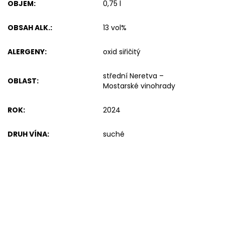
OBJEM
:
0,75 l
OBSAH ALK.
:
13 vol%
ALERGENY
:
oxid siřičitý
střední Neretva –
OBLAST
:
Mostarské vinohrady
ROK
:
2024
DRUH VÍNA
:
suché