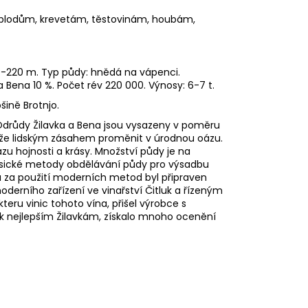
m plodům, krevetám, těstovinám, houbám,
00-220 m. Typ půdy: hnědá na vápenci.
 Bena 10 %. Počet rév 220 000. Výnosy: 6-7 t.
ině Brotnjo.
. Odrůdy Žilavka a Bena jsou vysazeny v poměru
může lidským zásahem proměnit v úrodnou oázu.
u hojnosti a krásy. Množství půdy je na
asické metody obdělávání půdy pro výsadbu
 a za použití moderních metod byl připraven
oderního zařízení ve vinařství Čitluk a řízeným
eru vinic tohoto vína, přišel výrobce s
k nejlepším Žilavkám, získalo mnoho ocenění