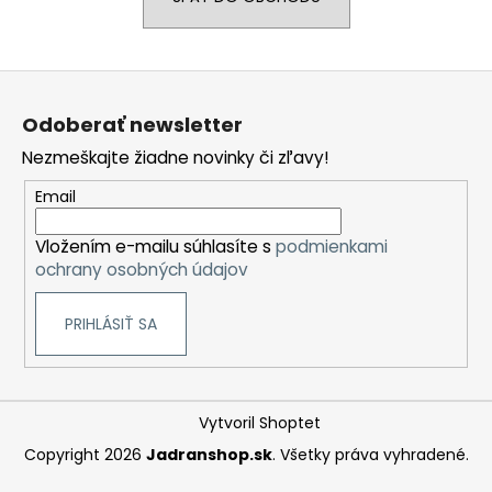
á
j
Z
s
á
ť
Odoberať newsletter
p
?
Nezmeškajte žiadne novinky či zľavy!
ä
t
Email
i
Vložením e-mailu súhlasíte s
podmienkami
e
HĽADAŤ
ochrany osobných údajov
PRIHLÁSIŤ SA
O
d
p
o
Vytvoril Shoptet
r
Copyright 2026
Jadranshop.sk
. Všetky práva vyhradené.
ú