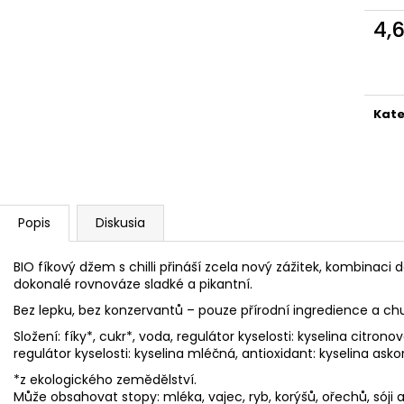
PELINKOVAC BADEL ANTIQUE 0.7L 35%
NA NÁDOBÍ LIKV
4,
25,54 €
1,45 €
Jedn
cena
Kate
Popis
Diskusia
BIO fíkový džem s chilli přináší zcela nový zážitek, kombinaci d
dokonalé rovnováze sladké a pikantní.
Bez lepku, bez konzervantů – pouze přírodní ingredience a ch
Složení: fíky*, cukr*, voda, regulátor kyselosti: kyselina citronov
regulátor kyselosti: kyselina mléčná, antioxidant: kyselina asko
*z ekologického zemědělství.
Může obsahovat stopy: mléka, vajec, ryb, korýšů, ořechů, sóji