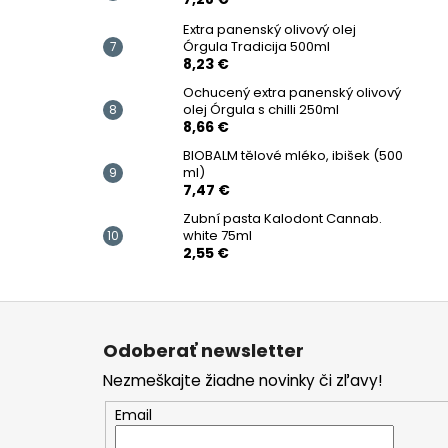
Extra panenský olivový olej
Órgula Tradicija 500ml
8,23 €
Ochucený extra panenský olivový
olej Órgula s chilli 250ml
8,66 €
BIOBALM tělové mléko, ibišek (500
ml)
7,47 €
Zubní pasta Kalodont Cannab.
white 75ml
2,55 €
Z
á
Odoberať newsletter
p
Nezmeškajte žiadne novinky či zľavy!
ä
t
Email
i