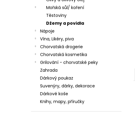
ZUBNÍ PASTA KALODONT ZEOLIT ​​75 ML
ZUBNÍ PASTA KALODONT
Mořská sůl/ koření
2,55 €
Těstoviny
Džemy a povidla
Nápoje
Vína, Likéry, piva
Chorvatská drogerie
Chorvatská kosmetika
Grilování - chorvatské peky
Zahrada
Dárkový poukaz
Suvenýry, dárky, dekorace
Dárkové koše
Knihy, mapy, příručky