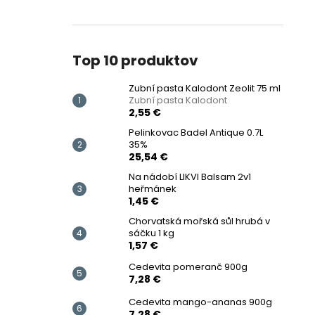
Top 10 produktov
Zubní pasta Kalodont Zeolit ​​75 ml
Zubní pasta Kalodont
2,55 €
Pelinkovac Badel Antique 0.7L
35%
25,54 €
Na nádobí LIKVI Balsam 2v1
heřmánek
1,45 €
Chorvatská mořská sůl hrubá v
sáčku 1 kg
1,57 €
Cedevita pomeranč 900g
7,28 €
Cedevita mango-ananas 900g
7,28 €