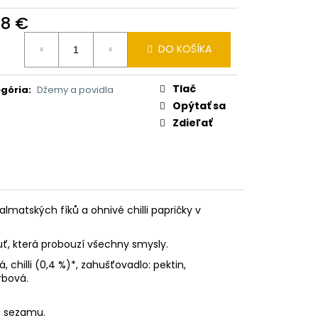
I BALSAM 2V1 HEŘMÁNEK
68 €
otková
DO KOŠÍKA
:
Tlač
gória
:
Džemy a povidla
Opýtať sa
Zdieľať
almatských fíků a ohnivé chilli papričky v
uť, která probouzí všechny smysly.
á, chilli (0,4 %)*, zahušťovadlo: pektin,
rbová.
 a sezamu.