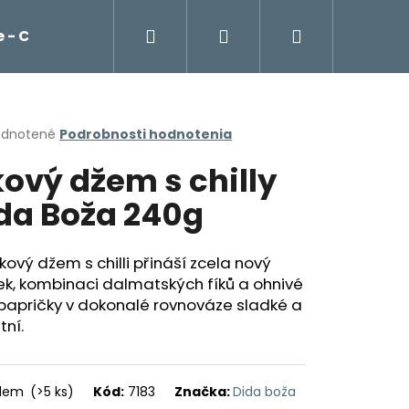
Hľadať
Prihlásenie
Nákupný
 - Cockta, čaje, káva Franck
Potraviny
košík
erné
dnotené
Podrobnosti hodnotenia
tenie
kový džem s chilly
ktu
da Boža 240g
ičiek.
íkový džem s chilli přináší zcela nový
ek, kombinaci dalmatských fíků a ohnivé
i papričky v dokonalé rovnováze sladké a
tní.
Nasledujúce
adem
(>5 ks)
Kód:
7183
Značka:
Dida boža