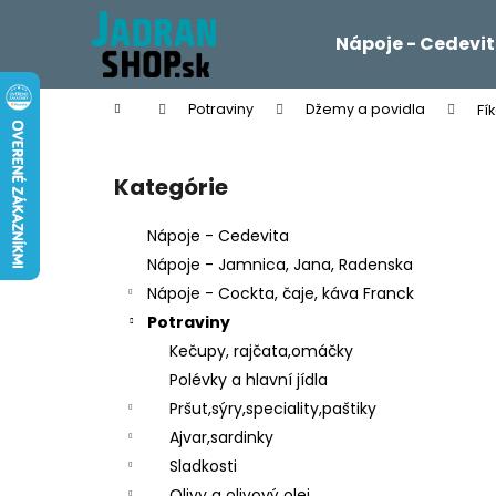
K
Prejsť
na
o
Nápoje - Cedevi
obsah
Späť
Späť
š
do
do
í
Domov
Potraviny
Džemy a povidla
Fí
k
obchodu
obchodu
B
o
Kategórie
Preskočiť
č
kategórie
n
Nápoje - Cedevita
ý
Nápoje - Jamnica, Jana, Radenska
p
Nápoje - Cockta, čaje, káva Franck
a
Potraviny
n
Kečupy, rajčata,omáčky
e
Polévky a hlavní jídla
l
Pršut,sýry,speciality,paštiky
Ajvar,sardinky
Sladkosti
Olivy a olivový olej