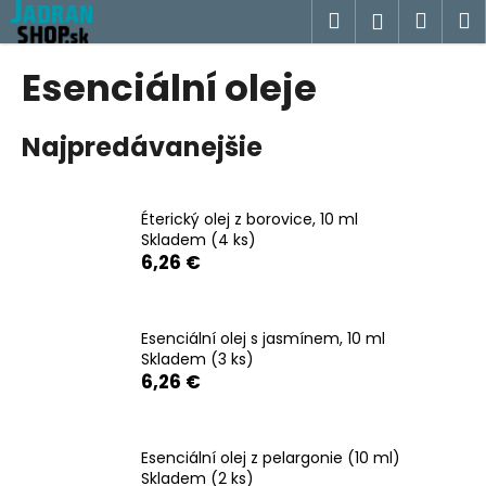
K
Prejsť
Hľadať
Náku
M
Prihlásen
na
o
obsah
Späť
Späť
košík
š
Esenciální oleje
í
Č
k
Najpredávanejšie
o
p
o
Éterický olej z borovice, 10 ml
t
Skladem
(4 ks)
r
6,26 €
e
b
u
Esenciální olej s jasmínem, 10 ml
Skladem
(3 ks)
j
6,26 €
e
t
e
Esenciální olej z pelargonie (10 ml)
n
Skladem
(2 ks)