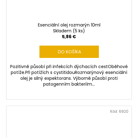
Esenciální olej rozmarýn 10ml
Skladem
(5 ks)
5,86 €
DO KOŠÍKA
Pozitivně působí při infekcích dýchacích cestOběhové
potíže.Při potížích s cystitidouRozmarýnový esenciální
olej je silný expektorans. Výborně působí proti
patogenním bakteriím...
Kód:
6920