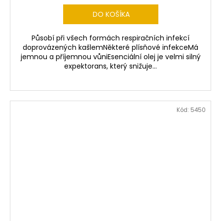
DO KOŠÍKA
Působí při všech formách respiračních infekcí
doprovázených kašlemNěkteré plísňové infekceMá
jemnou a příjemnou vůniEsenciální olej je velmi silný
expektorans, který snižuje...
Kód:
5450