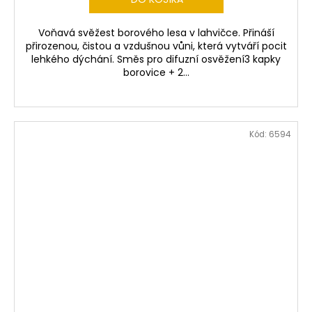
Voňavá svěžest borového lesa v lahvičce. Přináší
přirozenou, čistou a vzdušnou vůni, která vytváří pocit
lehkého dýchání. Směs pro difuzní osvěžení3 kapky
borovice + 2...
Kód:
6594