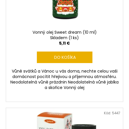
č
d
v
a
u
m
k
e
t
o
Vonný olej Sweet dream (10 ml)
CEDEVITA
v
Skladem
(1 ks)
POMERANČ
5,11 €
900G
7,28
DO KOŠÍKA
€
Pôvodne:
8,62
Vůně svátků a Vánoc u vás doma, nechte celou vaši
€
domácnost pocítit hřejivou a příjemnou atmosféru.
Neodolatelná vůně prázdnin Neodolatelná vůně jablka
a skořice Vonný olej
Kód:
5447