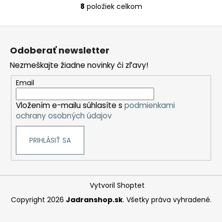
8
položiek celkom
O
v
Z
l
á
á
Odoberať newsletter
d
p
a
Nezmeškajte žiadne novinky či zľavy!
ä
c
t
Email
i
i
e
Vložením e-mailu súhlasíte s
podmienkami
e
p
ochrany osobných údajov
r
v
PRIHLÁSIŤ SA
k
y
v
ý
p
Vytvoril Shoptet
i
Copyright 2026
Jadranshop.sk
. Všetky práva vyhradené.
s
u