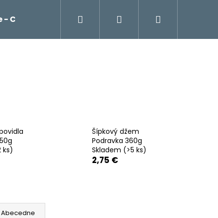
Hľadať
Prihlásenie
Nákupný
 - Cockta, čaje, káva Franck
Potraviny
košík
povidla
Šípkový džem
350g
Podravka 360g
2 ks)
Skladem
(>5 ks)
2,75 €
Nasledujúce
Abecedne