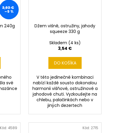
3,93 €
–9 %
em 240g
Džem višně, ostružiny, jahody
squeeze 330 g
)
Skladem
(4 ks)
3,54 €
DO KOŠÍKA
eného
V této jedinečné kombinaci
šla své
nabízí každé sousto dokonalou
omazánce
harmonii višňové, ostružinové a
jahodové chuti. Vyzkoušejte na
chlebu, palačinkách nebo v
jiných dezertech
Kód:
4589
Kód:
2715