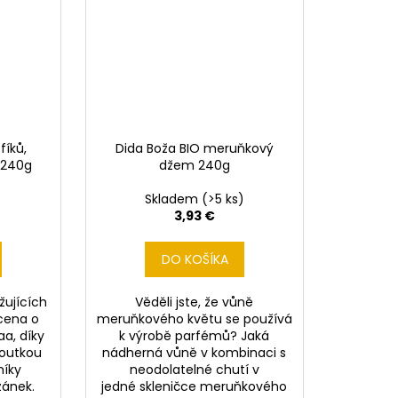
fíků,
Dida Boža BIO meruňkový
 240g
džem 240g
)
Skladem
(>5 ks)
3,93 €
DO KOŠÍKA
žujících
Věděli jste, že vůně
cena o
meruňkového květu se používá
aa, díky
k výrobě parfémů? Jaká
houtkou
nádherná vůně v kombinaci s
níky
neodolatelné chutí v
ánek.
jedné skleničce meruňkového