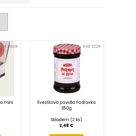
GO-ANANAS 900G
€
Kód:
6609
Kód:
2229
a mini
Švestková povidla Podravka
350g
)
Skladem
(2 ks)
2,48 €