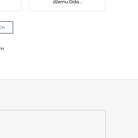
džemu Dida...
CH
om