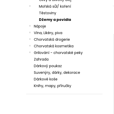
CEDEVITA POMERANČ 900G
Mořská sůl/ koření
7,28 €
Pôvodne:
8,62 €
Těstoviny
Džemy a povidla
Nápoje
Vína, Likéry, piva
Chorvatská drogerie
Chorvatská kosmetika
Grilování - chorvatské peky
Zahrada
Dárkový poukaz
Suvenýry, dárky, dekorace
Dárkové koše
Knihy, mapy, příručky