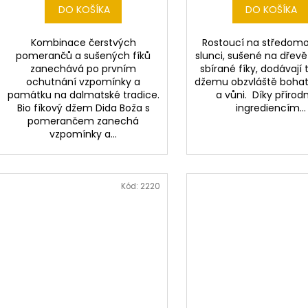
DO KOŠÍKA
DO KOŠÍKA
v
Kombinace čerstvých
Rostoucí na středom
pomerančů a sušených fíků
slunci, sušené na dřevě
zanechává po prvním
sbírané fíky, dodávají
ochutnání vzpomínky a
džemu obzvláště boha
památku na dalmatské tradice.
a vůni. Díky příro
Bio fíkový džem Dida Boža s
ingrediencím...
pomerančem zanechá
vzpomínky a...
Kód:
2220