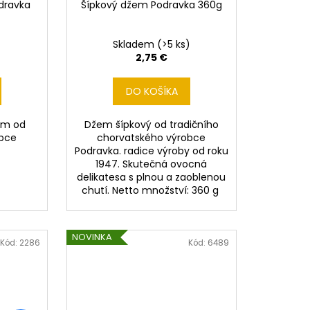
dravka
Šípkový džem Podravka 360g
Skladem
(>5 ks)
2,75 €
DO KOŠÍKA
em od
Džem šípkový od tradičního
obce
chorvatského výrobce
Podravka. radice výroby od roku
1947. Skutečná ovocná
delikatesa s plnou a zaoblenou
chutí. Netto množství: 360 g
NOVINKA
Kód:
2286
Kód:
6489