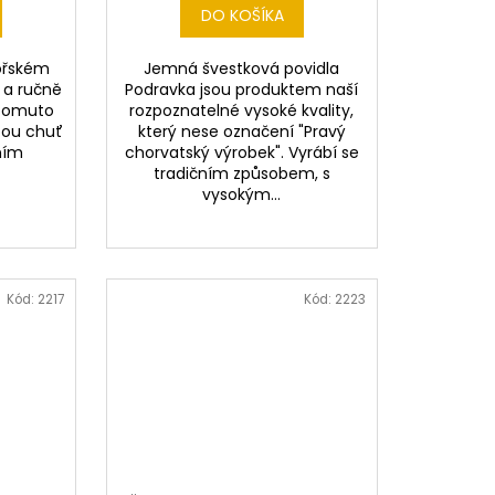
DO KOŠÍKA
ořském
Jemná švestková povidla
 a ručně
Podravka jsou produktem naší
 tomuto
rozpoznatelné vysoké kvality,
tou chuť
který nese označení "Pravý
dním
chorvatský výrobek". Vyrábí se
tradičním způsobem, s
vysokým...
Kód:
2217
Kód:
2223