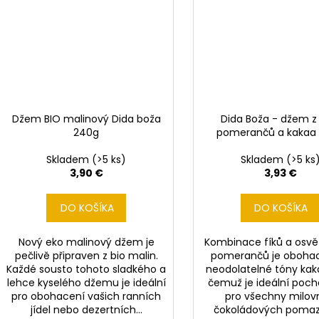
Džem BIO malinový Dida boža
Dida Boža - džem z 
240g
pomerančů a kakaa
Skladem
(>5 ks)
Skladem
(>5 ks
3,90 €
3,93 €
DO KOŠÍKA
DO KOŠÍKA
Nový eko malinový džem je
Kombinace fíků a osvě
pečlivě připraven z bio malin.
pomerančů je oboha
Každé sousto tohoto sladkého a
neodolatelné tóny kak
lehce kyselého džemu je ideální
čemuž je ideální poc
pro obohacení vašich ranních
pro všechny milov
jídel nebo dezertních...
čokoládových pomaz