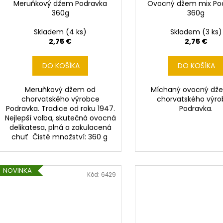
Meruňkový džem Podravka
Ovocný džem mix Po
360g
360g
Skladem
(4 ks)
Skladem
(3 ks)
2,75 €
2,75 €
DO KOŠÍKA
DO KOŠÍKA
Meruňkový džem od
Míchaný ovocný dž
chorvatského výrobce
chorvatského výr
Podravka. Tradice od roku 1947.
Podravka.
Nejlepší volba, skutečná ovocná
delikatesa, plná a zakulacená
chuť Čisté množství: 360 g
NOVINKA
Kód:
6429