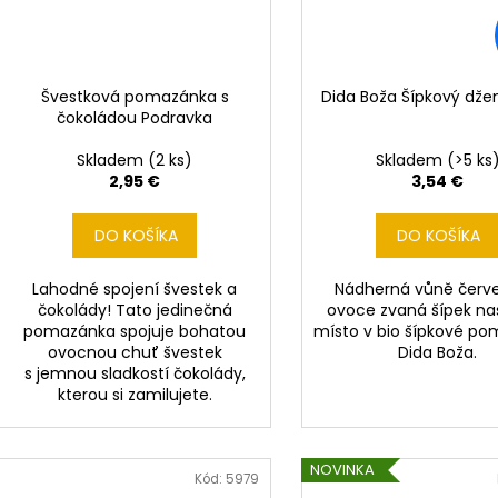
Švestková pomazánka s
Dida Boža Šípkový dž
čokoládou Podravka
Skladem
(2 ks)
Skladem
(>5 ks
2,95 €
3,54 €
DO KOŠÍKA
DO KOŠÍKA
Lahodné spojení švestek a
Nádherná vůně červ
čokolády! Tato jedinečná
ovoce zvaná šípek na
pomazánka spojuje bohatou
místo v bio šípkové p
ovocnou chuť švestek
Dida Boža.
s jemnou sladkostí čokolády,
kterou si zamilujete.
NOVINKA
Kód:
5979