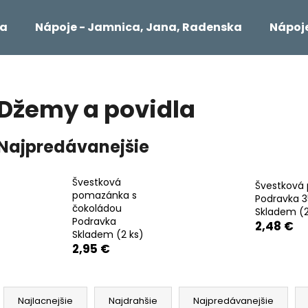
ta
Nápoje - Jamnica, Jana, Radenska
Nápoje
Čo potrebujete nájsť?
Džemy a povidla
HĽADAŤ
Najpredávanejšie
Švestková
Odporúčame
Švestková 
pomazánka s
Podravka 
čokoládou
Skladem
(
Podravka
2,48 €
Skladem
(2 ks)
2,95 €
R
a
Najlacnejšie
Najdrahšie
Najpredávanejšie