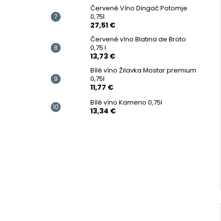
Červené Víno Dingač Potomje
0,75l
27,51 €
Červené víno Blatina de Broto
0,75 l
13,73 €
Bílé víno Žilavka Mostar premium
0,75l
11,77 €
Bílé víno Kameno 0,75l
13,34 €