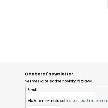
Z
á
Odoberať newsletter
p
Nezmeškajte žiadne novinky či zľavy!
ä
t
Email
i
Vložením e-mailu súhlasíte s
podmienkami o
e