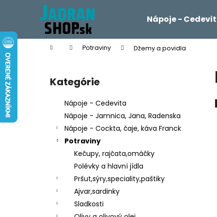
K
Prejsť
na
o
Nápoje - Cedevi
obsah
Späť
Späť
š
do
do
í
Domov
Potraviny
Džemy a povidla
k
obchodu
obchodu
B
o
Kategórie
Preskočiť
č
kategórie
n
Nápoje - Cedevita
ý
Nápoje - Jamnica, Jana, Radenska
p
Nápoje - Cockta, čaje, káva Franck
a
Potraviny
n
Kečupy, rajčata,omáčky
e
Polévky a hlavní jídla
l
Pršut,sýry,speciality,paštiky
Ajvar,sardinky
Sladkosti
Olivy a olivový olej