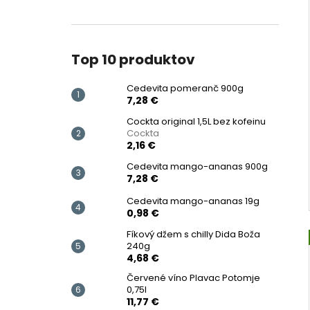
Top 10 produktov
Cedevita pomeranč 900g
7,28 €
Cockta original 1,5L bez kofeinu
Cockta
2,16 €
Cedevita mango-ananas 900g
7,28 €
Cedevita mango-ananas 19g
0,98 €
Fíkový džem s chilly Dida Boža
240g
4,68 €
Červené víno Plavac Potomje
0,75l
11,77 €