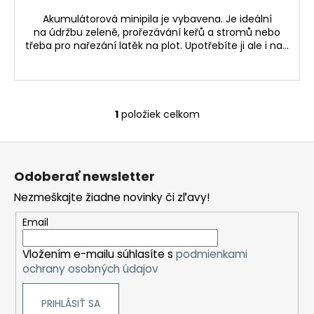
č
a
Akumulátorová minipila je vybavena. Je ideální
m
na údržbu zeleně, prořezávání keřů a stromů nebo
třeba pro nařezání latěk na plot. Upotřebíte ji ale i na...
e
OSVĚŽOVAČ
VZDUCHU
A
1
položiek celkom
O
OBLEČENÍ
v
BIS
Z
FLORAL
l
400
á
á
ML
Odoberať newsletter
d
p
6,69
a
Nezmeškajte žiadne novinky či zľavy!
ä
€
c
t
Email
i
i
e
Vložením e-mailu súhlasíte s
podmienkami
e
p
ochrany osobných údajov
r
v
PRIHLÁSIŤ SA
k