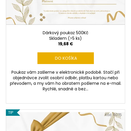
č
d
v
a
u
m
k
e
t
o
Dárkový poukaz 500Kč
ČERVENÉ
v
Skladem
(>5 ks)
VÍNO
19,68 €
BLATINA
DE
BROTO
DO KOŠÍKA
0,75
L
Poukaz vám zašleme v elektronické podobě. Stačí při
13,73
objednávce zvolit osobní odběr, platbu kartou nebo
€
převodem, a my vám ho obratem pošleme na e-mail.
Rychlé, snadné a bez...
TIP
Kód:
6075