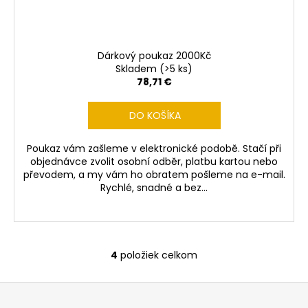
Dárkový poukaz 2000Kč
Skladem
(>5 ks)
78,71 €
DO KOŠÍKA
Poukaz vám zašleme v elektronické podobě. Stačí při
objednávce zvolit osobní odběr, platbu kartou nebo
převodem, a my vám ho obratem pošleme na e-mail.
Rychlé, snadné a bez...
4
položiek celkom
O
v
Z
l
á