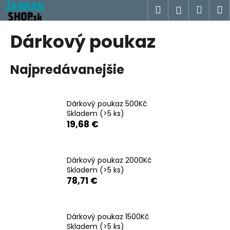
K
Prejsť
Hľadať
Náku
M
Prihlásen
na
o
obsah
Späť
Späť
košík
š
Dárkový poukaz
í
Č
k
Najpredávanejšie
o
p
o
Dárkový poukaz 500Kč
t
Skladem
(>5 ks)
r
19,68 €
e
b
u
Dárkový poukaz 2000Kč
Skladem
(>5 ks)
j
78,71 €
e
t
e
Dárkový poukaz 1500Kč
n
Skladem
(>5 ks)