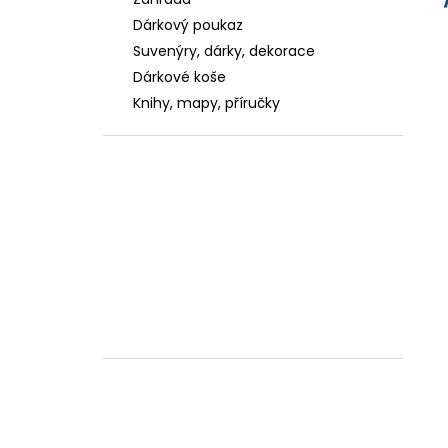
CEDEVITA MANGO-ANANAS 19G
Dárkový poukaz
0,98 €
Suvenýry, dárky, dekorace
Dárkové koše
Knihy, mapy, příručky