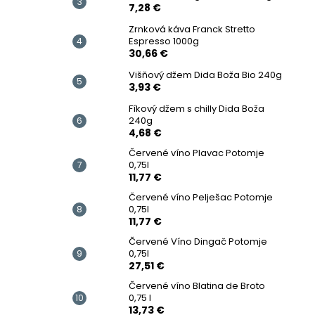
7,28 €
Zrnková káva Franck Stretto
Espresso 1000g
30,66 €
Višňový džem Dida Boža Bio 240g
3,93 €
Fíkový džem s chilly Dida Boža
240g
4,68 €
Červené víno Plavac Potomje
0,75l
11,77 €
Červené víno Pelješac Potomje
0,75l
11,77 €
Červené Víno Dingač Potomje
0,75l
27,51 €
Červené víno Blatina de Broto
0,75 l
13,73 €