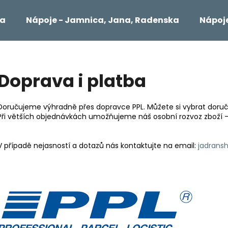
ta
Nápoje - Jamnica, Jana, Radenska
Nápoje
Čo potrebujete nájsť?
Doprava i platba
HĽADAŤ
Doručujeme výhradně přes dopravce PPL. Můžete si vybrat doruče
Při větších objednávkách umožňujeme náš osobní rozvoz zboží -
Odporúčame
V případě nejasností a dotazů nás kontaktujte na email:
jadrans