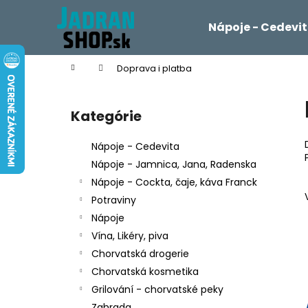
K
Prejsť
na
o
Nápoje - Cedevi
obsah
Späť
Späť
š
do
do
í
Domov
Doprava i platba
k
obchodu
obchodu
B
o
Kategórie
Preskočiť
č
kategórie
n
Nápoje - Cedevita
ý
Nápoje - Jamnica, Jana, Radenska
p
Nápoje - Cockta, čaje, káva Franck
a
Potraviny
n
Nápoje
e
Vína, Likéry, piva
l
Chorvatská drogerie
Chorvatská kosmetika
Grilování - chorvatské peky
Zahrada