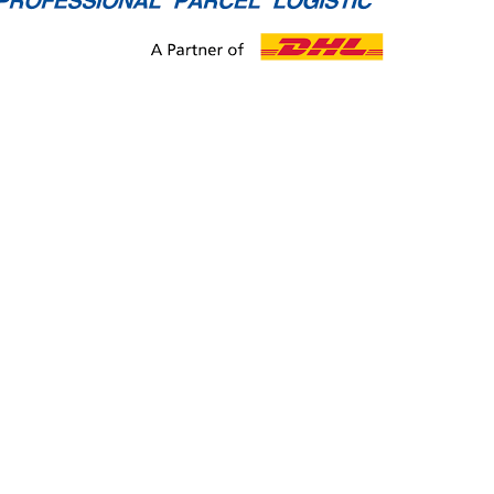
CEDEVITA POMERANČ 900G
CEDEVITA MAN
7,28 €
7,28 €
Pôvodne:
8,62 €
Pôvodne:
9,01 