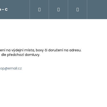
Hľadať
Prihlásenie
Nákupný
 - Cockta, čaje, káva Franck
Potraviny
košík
ní na výdejní místa, boxy či doručení na adresu.
 dle předchozí domluvy.
hop@email.cz
Nasledujúce