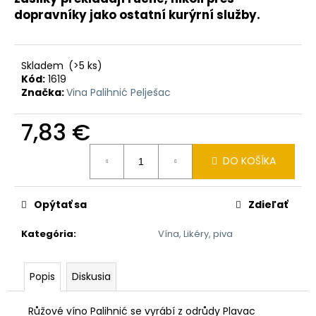
č
dopravníky jako ostatní kurýrní služby.
a
m
e
Skladem
(>5 ks)
Kód:
1619
CEDEVITA
Značka:
Vina Palihnić Pelješac
MANGO-
ANANAS
7,83 €
900G
7,28
Jednotková
€
DO KOŠÍKA
cena:
Pôvodne:
9,01
€
Opýtať sa
Zdieľať
Kategória
:
Vína, Likéry, piva
Popis
Diskusia
Růžové víno Palihnić se vyrábí z odrůdy Plavac