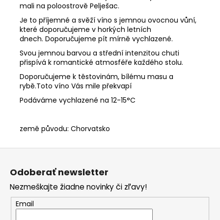
mali na poloostrově Pelješac.
Je to příjemné a svěží víno s jemnou ovocnou vůní,
které doporučujeme v horkých letních
dnech. Doporučujeme pít mírně vychlazené.
Svou jemnou barvou a střední intenzitou chuti
přispívá k romantické atmosféře každého stolu.
Doporučujeme k těstovinám, bílému masu a
rybě.Toto víno Vás mile překvapí
Podáváme vychlazené na 12-15°C
země původu: Chorvatsko
Z
á
Odoberať newsletter
p
Nezmeškajte žiadne novinky či zľavy!
ä
t
Email
i