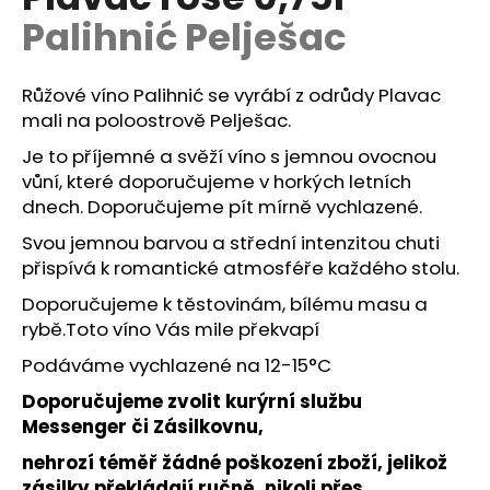
je
á
Palihnić Pelješac
0,0
z
j
5
s
hviezdičiek.
Růžové víno Palihnić se vyrábí z odrůdy Plavac
ť
mali na poloostrově Pelješac.
?
Je to příjemné a svěží víno s jemnou ovocnou
vůní, které doporučujeme v horkých letních
dnech.
Doporučujeme pít mírně vychlazené.
Svou jemnou barvou a střední intenzitou chuti
HĽADAŤ
přispívá k romantické atmosféře každého stolu.
Doporučujeme k těstovinám, bílému masu a
rybě.Toto víno Vás mile překvapí
O
Podáváme vychlazené na 12-15°C
d
p
Doporučujeme zvolit kurýrní službu
o
Messenger či Zásilkovnu,
r
nehrozí téměř žádné poškození zboží, jelikož
ú
zásilky překládají ručně, nikoli přes