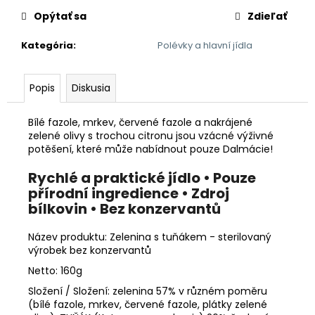
č
a
Opýtať sa
Zdieľať
m
Kategória
:
Polévky a hlavní jídla
e
Popis
Diskusia
LINO
LADA
DUO
Bílé fazole, mrkev, červené fazole a nakrájené
350G
zelené olivy s trochou citronu jsou vzácné výživné
3,54
potěšení, které může nabídnout pouze Dalmácie!
€
Pôvodne:
Rychlé a praktické jídlo • Pouze
3,93
přírodní ingredience • Zdroj
€
bílkovin • Bez konzervantů
Název produktu: Zelenina s tuňákem - sterilovaný
výrobek bez konzervantů
Netto: 160g
Složení / Složení: zelenina 57% v různém poměru
(bílé fazole, mrkev, červené fazole, plátky zelené