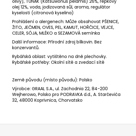
olivy), TUŇÁK (Katsuwonus pelamis) 26%, řepkový
olej 12%, voda, jodizovaná sůl, aroma, regulátor
kyselosti (citronová kyselina)
Prohlášení o alergenech: Může obsahovat PŠENICE,
ŽITO, JEČMEN, OVES, PEL, KAMUT, HOŘČICE, VEJCE,
CELER, SÓJA, MLÉKO a SEZAMOVÁ semínka
Další informace: Přírodní zdroj bílkovin. Bez
konzervantů.
Rybářská oblast: vytištěno na dně plechovky.
Rybářské potřeby: Okolní sítě a zvedací sítě
Země původu (místo původu): Polsko
Výrobce: GRAAL S.A., ul. Zachodnia 22, 84-200
Wejherowo, Polsko pro PODRAVKA d.d., A. Starčevića
32, 48000 Koprivnica, Chorvatsko
Z
á