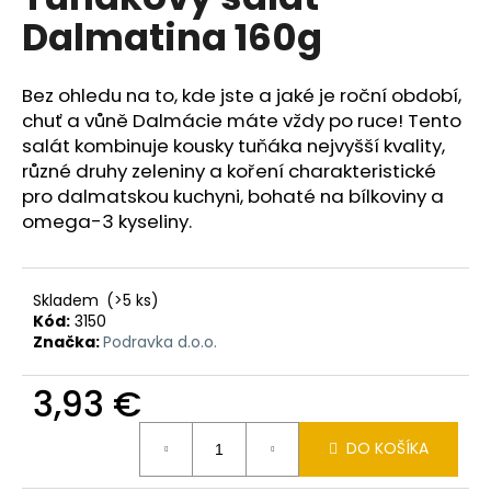
je
á
Dalmatina 160g
0,0
z
j
5
s
hviezdičiek.
Bez ohledu na to, kde jste a jaké je roční období,
ť
chuť a vůně Dalmácie máte vždy po ruce! Tento
?
salát kombinuje kousky tuňáka nejvyšší kvality,
různé druhy zeleniny a koření charakteristické
pro dalmatskou kuchyni, bohaté na bílkoviny a
omega-3 kyseliny.
HĽADAŤ
Skladem
(>5 ks)
Kód:
3150
Značka:
Podravka d.o.o.
O
d
3,93 €
p
o
Jednotková
r
DO KOŠÍKA
cena:
ú