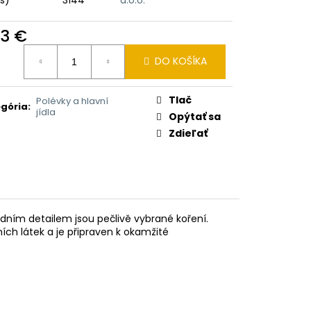
I BALSAM 2V1 HEŘMÁNEK
93 €
otková
DO KOŠÍKA
:
Tlač
Polévky a hlavní
gória
:
jídla
Opýtať sa
Zdieľať
edním detailem jsou pečlivě vybrané koření.
ích látek a je připraven k okamžité