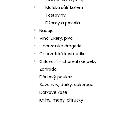
ZUBNÍ PASTA KALODONT ZEOLIT ​​75 ML
ZUBNÍ PASTA KALODONT
Mořská sůl/ koření
2,55 €
Těstoviny
Džemy a povidla
Nápoje
Vína, Likéry, piva
Chorvatská drogerie
Chorvatská kosmetika
Grilování - chorvatské peky
Zahrada
Dárkový poukaz
Suvenýry, dárky, dekorace
Dárkové koše
Knihy, mapy, příručky