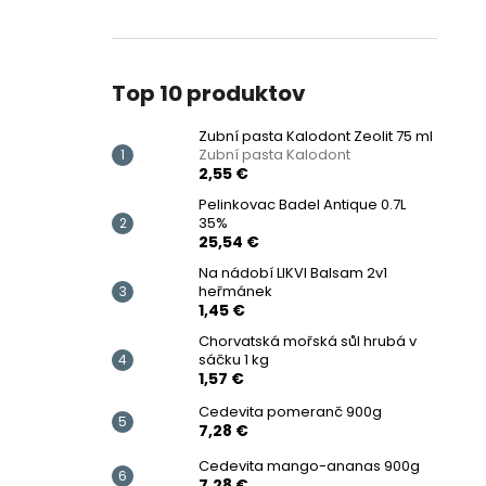
Top 10 produktov
Zubní pasta Kalodont Zeolit ​​75 ml
Zubní pasta Kalodont
2,55 €
Pelinkovac Badel Antique 0.7L
35%
25,54 €
Na nádobí LIKVI Balsam 2v1
heřmánek
1,45 €
Chorvatská mořská sůl hrubá v
sáčku 1 kg
1,57 €
Cedevita pomeranč 900g
7,28 €
Cedevita mango-ananas 900g
7,28 €