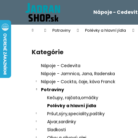
K
Prejsť
na
o
Nápoje - Cedevi
obsah
Späť
Späť
š
do
do
í
Domov
Potraviny
Polévky a hlavní jídla
k
obchodu
obchodu
B
o
Kategórie
Preskočiť
č
kategórie
n
Nápoje - Cedevita
ý
Nápoje - Jamnica, Jana, Radenska
p
Nápoje - Cockta, čaje, káva Franck
a
Potraviny
n
Kečupy, rajčata,omáčky
e
Polévky a hlavní jídla
l
Pršut,sýry,speciality,paštiky
Ajvar,sardinky
Sladkosti
Olivy a olivový olej