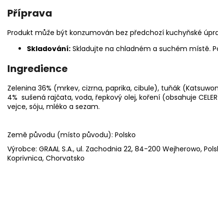
Příprava
Produkt může být konzumován bez předchozí kuchyňské úpra
Skladování:
Skladujte na chladném a suchém místě. Po
Ingredience
Zelenina 36% (mrkev, cizrna, paprika, cibule), tuňák (Katsuwo
4% sušená rajčata, voda, řepkový olej, koření (obsahuje CELER
vejce, sóju, mléko a sezam.
Země původu (místo původu): Polsko
Výrobce: GRAAL S.A., ul. Zachodnia 22, 84-200 Wejherowo, Pols
Koprivnica, Chorvatsko