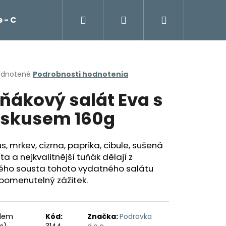
Hľadať
Prihlásenie
Nákupný
 - Cockta, čaje, káva Franck
Potraviny
košík
erné
dnotené
Podrobnosti hodnotenia
tenie
ňákový salát Eva s
ktu
skusem 160g
ičiek.
s, mrkev, cizrna, paprika, cibule, sušená
ta a nejkvalitnější tuňák dělají z
ého sousta tohoto vydatného salátu
pomenutelný zážitek.
Nasledujúce
adem
Kód:
Značka:
Podravka
ks)
3144
d.o.o.