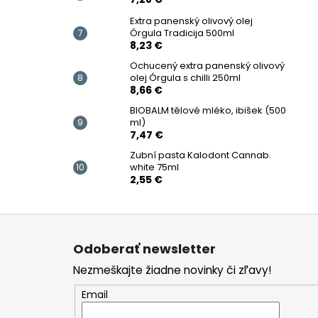
Extra panenský olivový olej
Órgula Tradicija 500ml
8,23 €
Ochucený extra panenský olivový
olej Órgula s chilli 250ml
8,66 €
BIOBALM tělové mléko, ibišek (500
ml)
7,47 €
Zubní pasta Kalodont Cannab.
white 75ml
2,55 €
Z
á
Odoberať newsletter
p
Nezmeškajte žiadne novinky či zľavy!
ä
t
Email
i