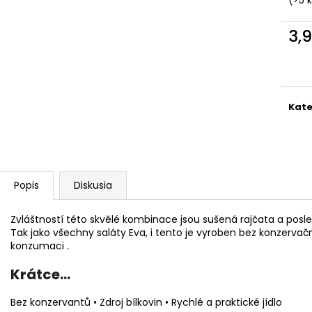
PELINKOVAC BADEL ANTIQUE 0.7L 35%
NA NÁDOBÍ LIKV
25,54 €
1,45 €
3,
Jedn
cena
Kate
Popis
Diskusia
Zvláštností této skvělé kombinace jsou sušená rajčata a posl
Tak jako všechny saláty Eva, i tento je vyroben bez konzervačn
konzumaci
.
Krátce...
Bez konzervantů • Zdroj bílkovin • Rychlé a praktické jídlo