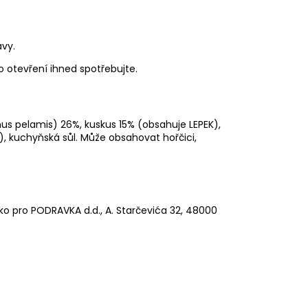
vy.
 otevření ihned spotřebujte.
nus pelamis) 26%, kuskus 15% (obsahuje LEPEK),
), kuchyňská sůl. Může obsahovat hořčici,
ko pro PODRAVKA d.d., A. Starčevića 32, 48000