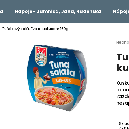
ta
Nápoje - Jamnica, Jana, Radenska
Nápoje
Tuňákový salát Eva s kuskusem 160g
Čo potrebujete nájsť?
Priem
Neoho
hodno
Tu
produ
HĽADAŤ
je
ku
0,0
z
5
Odporúčame
hviezd
Kusku
rajča
každ
neza
Skl
(>5 