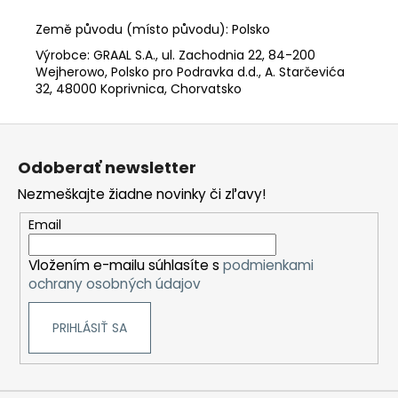
Země původu (místo původu): Polsko
Výrobce: GRAAL S.A., ul. Zachodnia 22, 84-200
Wejherowo, Polsko pro Podravka d.d., A. Starčevića
32, 48000 Koprivnica, Chorvatsko
Z
á
Odoberať newsletter
p
Nezmeškajte žiadne novinky či zľavy!
ä
t
Email
i
Vložením e-mailu súhlasíte s
podmienkami
e
ochrany osobných údajov
PRIHLÁSIŤ SA