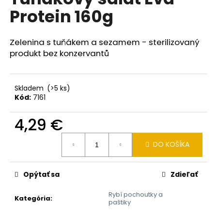
je
á
Protein 160g
0,0
z
j
5
s
hviezdičiek.
Zelenina s tuňákem a sezamem - sterilizovaný
ť
produkt bez konzervantů
?
Skladem
(>5 ks)
Kód:
7161
HĽADAŤ
4,29 €
Jednotková
DO KOŠÍKA
cena:
O
d
p
Opýtať sa
Zdieľať
o
Rybí pochoutky a
r
Kategória
:
paštiky
ú