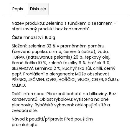
č
a
Popis
Diskusia
m
e
Název produktu: Zelenina s tuňákem a sezamem -
sterilizovaný produkt bez konzervantů.
CEDEVITA
Čisté množství: 160 g
POMERANČ
Složení: zelenina 32 % v proměnném poměru
900G
(červená paprika, cizrna, červená čočka), voda,
7,28
TUŇÁK (Katsuwonus pelamis) 26 %, řepkový olej,
€
černá čočka 10 %, zelené fazolky 9 %, hrášek 9 %,
Pôvodne:
SEZAMOVÁ semínka 2 %, kuchyňská sůl, chilli, černý
8,62
pepř. Prohlášení o alergenech: Může obsahovat
€
PŠENICI, JEČMEN, OVES, HOŘČICI, VEJCE, CELER, SÓJU a
MLÉKO.
Další informace: Přirozeně bohaté na bílkoviny. Bez
konzervantů. Oblast rybolovu: vytištěna na dně
plechovky. Rybářské vybavení: obklopující sítě a
zvedací sítě.
Návod k použití/přípravě: Před použitím
promíchejte.