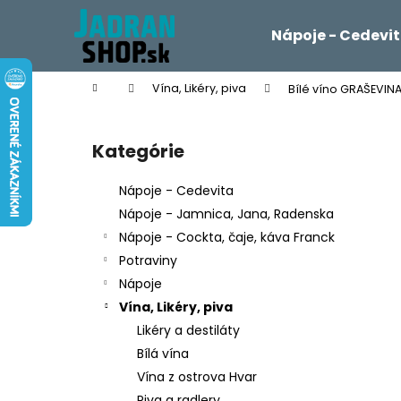
K
Prejsť
na
o
Nápoje - Cedevi
obsah
Späť
Späť
š
do
do
í
Domov
Vína, Likéry, piva
Bílé víno GRAŠEVINA
k
obchodu
obchodu
B
o
Kategórie
Preskočiť
č
kategórie
n
Nápoje - Cedevita
ý
Nápoje - Jamnica, Jana, Radenska
p
Nápoje - Cockta, čaje, káva Franck
a
Potraviny
n
Nápoje
e
Vína, Likéry, piva
l
Likéry a destiláty
Bílá vína
Vína z ostrova Hvar
Piva a radlery