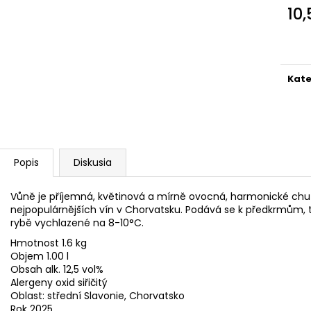
COCKTA ORIGINAL 1,5L BEZ KOFEINU
CEDEVITA MAN
10
COCKTA
7,28 €
Jedn
2,16 €
Pôvodne:
9,01 
cena
Pôvodne:
2,95 €
Kate
Popis
Diskusia
Vůně je příjemná, květinová a mírně ovocná, harmonické chuti.
nejpopulárnějších vín v Chorvatsku. Podává se k předkrmům,
rybě vychlazené na 8-10°C.
Hmotnost 1.6 kg
Objem 1.00 l
Obsah alk. 12,5 vol%
Alergeny oxid siřičitý
Oblast: střední Slavonie, Chorvatsko
Rok 2025