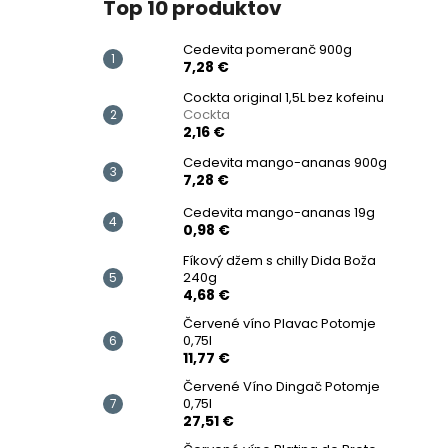
Top 10 produktov
Cedevita pomeranč 900g
7,28 €
Cockta original 1,5L bez kofeinu
Cockta
2,16 €
Cedevita mango-ananas 900g
7,28 €
Cedevita mango-ananas 19g
0,98 €
Fíkový džem s chilly Dida Boža
240g
4,68 €
Červené víno Plavac Potomje
0,75l
11,77 €
Červené Víno Dingač Potomje
0,75l
27,51 €