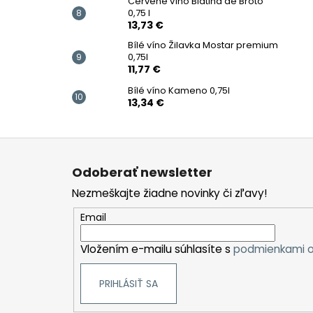
Červené víno Blatina de Broto
0,75 l
13,73 €
Bílé víno Žilavka Mostar premium
0,75l
11,77 €
Bílé víno Kameno 0,75l
13,34 €
Z
á
Odoberať newsletter
p
Nezmeškajte žiadne novinky či zľavy!
ä
t
Email
i
Vložením e-mailu súhlasíte s
podmienkami o
e
PRIHLÁSIŤ SA