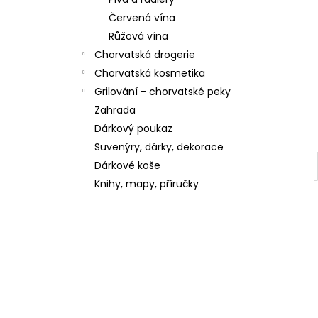
CEDEVITA POMERANČ 900G
Červená vína
7,28 €
Pôvodne:
8,62 €
Růžová vína
Chorvatská drogerie
Chorvatská kosmetika
Grilování - chorvatské peky
Zahrada
Dárkový poukaz
Suvenýry, dárky, dekorace
Dárkové koše
Knihy, mapy, příručky