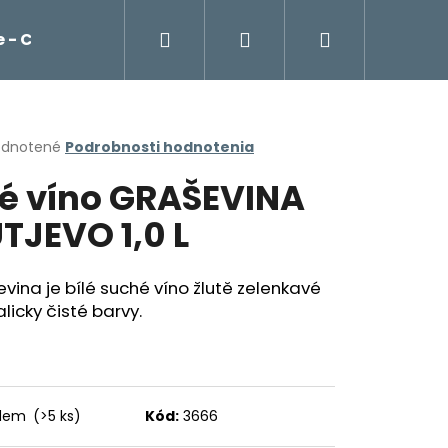
Hľadať
Prihlásenie
Nákupný
 - Cockta, čaje, káva Franck
Potraviny
košík
erné
dnotené
Podrobnosti hodnotenia
tenie
lé víno GRAŠEVINA
ktu
TJEVO 1,0 L
ičiek.
vina je bílé suché víno žlutě zelenkavé
alicky čisté barvy.
Nasledujúce
adem
(>5 ks)
Kód:
3666