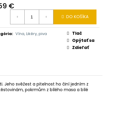
GO-ANANAS 900G
,59 €
otková
€
DO KOŠÍKA
:
Tlač
gória
:
Vína, Likéry, piva
Opýtať sa
Zdieľať
 Jeho svěžest a pitelnost ho činí jedním z
 těstovinám, pokrmům z bílého masa a bílé