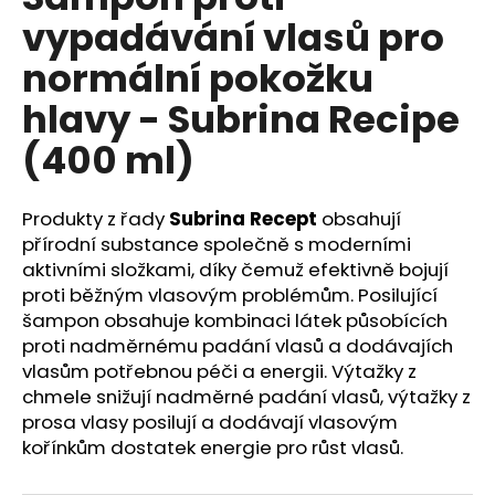
je
á
vypadávání vlasů pro
0,0
z
j
normální pokožku
5
s
hviezdičiek.
hlavy - Subrina Recipe
ť
?
(400 ml)
Produkty z řady
Subrina Recept
obsahují
přírodní substance společně s moderními
HĽADAŤ
aktivními složkami, díky čemuž efektivně bojují
proti běžným vlasovým problémům. Posilující
šampon obsahuje kombinaci látek působících
proti nadměrnému padání vlasů a dodávajích
O
vlasům potřebnou péči a energii. Výtažky z
d
chmele snižují nadměrné padání vlasů, výtažky z
p
prosa vlasy posilují a dodávají vlasovým
o
kořínkům dostatek energie pro růst vlasů.
r
ú