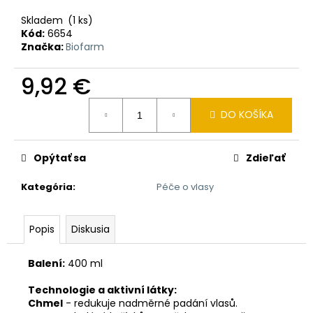
č
a
Skladem
(1 ks)
m
Kód:
6654
e
Značka:
Biofarm
9,92 €
ZUBNÍ
PASTA
Jednotková
KALODONT
DO KOŠÍKA
cena:
ZEOLIT
75
Opýtať sa
Zdieľať
ML
ZUBNÍ
PASTA
Kategória
:
Péče o vlasy
KALODONT
2,55
€
Popis
Diskusia
Balení:
400 ml
Technologie a aktivní látky:
Chmel
- redukuje nadměrné padání vlasů.