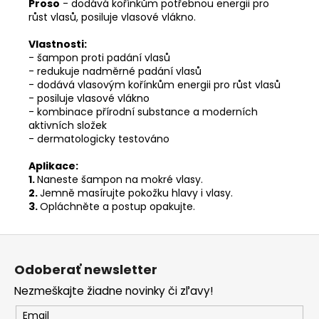
Proso
- dodává kořínkům potřebnou energii pro
růst vlasů, posiluje vlasové vlákno.
Vlastnosti:
- šampon proti padání vlasů
- redukuje nadměrné padání vlasů
- dodává vlasovým kořínkům energii pro růst vlasů
- posiluje vlasové vlákno
- kombinace přírodní substance a moderních
aktivních složek
- dermatologicky testováno
Aplikace:
1.
Naneste šampon na mokré vlasy.
2.
Jemně masírujte pokožku hlavy i vlasy.
3.
Opláchněte a postup opakujte.
Z
á
Odoberať newsletter
p
Nezmeškajte žiadne novinky či zľavy!
ä
t
Email