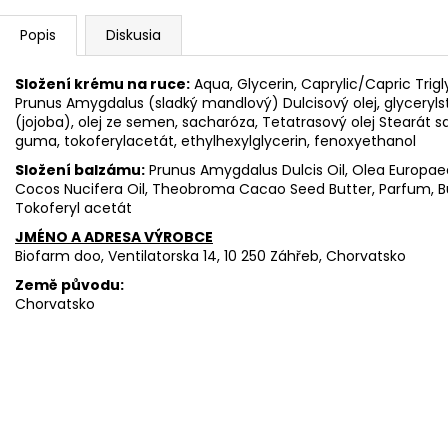
Popis
Diskusia
Složení krému na ruce:
Aqua, Glycerin, Caprylic/Capric Trig
Prunus Amygdalus (sladký mandlový) Dulcisový olej, glyceryls
(jojoba), olej ze semen, sacharóza, Tetatrasový olej Stearát 
guma, tokoferylacetát, ethylhexylglycerin, fenoxyethanol
Složení balzámu:
Prunus Amygdalus Dulcis Oil, Olea Europaea 
Cocos Nucifera Oil, Theobroma Cacao Seed Butter, Parfum, 
Tokoferyl acetát
JMÉNO A ADRESA VÝROBCE
Biofarm doo, Ventilatorska 14, 10 250 Záhřeb, Chorvatsko
Země původu:
Chorvatsko