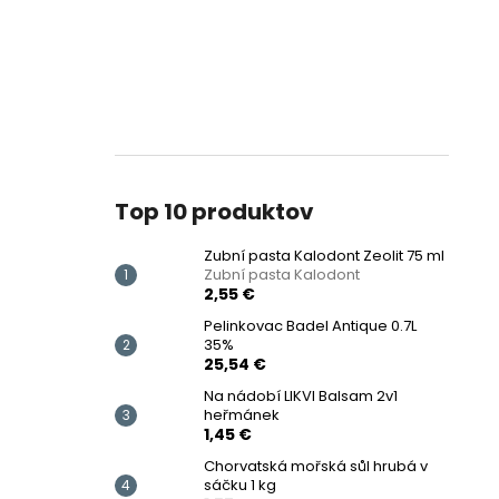
Top 10 produktov
Zubní pasta Kalodont Zeolit ​​75 ml
Zubní pasta Kalodont
2,55 €
Pelinkovac Badel Antique 0.7L
35%
25,54 €
Na nádobí LIKVI Balsam 2v1
heřmánek
1,45 €
Chorvatská mořská sůl hrubá v
sáčku 1 kg