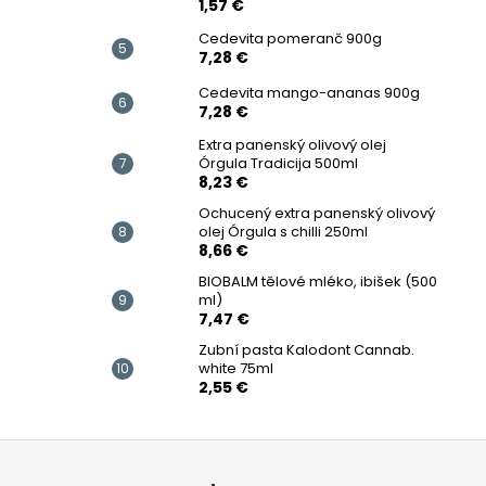
1,57 €
Cedevita pomeranč 900g
7,28 €
Cedevita mango-ananas 900g
7,28 €
Extra panenský olivový olej
Órgula Tradicija 500ml
8,23 €
Ochucený extra panenský olivový
olej Órgula s chilli 250ml
8,66 €
BIOBALM tělové mléko, ibišek (500
ml)
7,47 €
Zubní pasta Kalodont Cannab.
white 75ml
2,55 €
Z
á