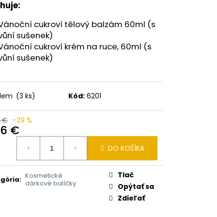
I BALSAM 2V1 HEŘMÁNEK
huje:
Vánoční cukroví tělový balzám 60ml (s
vůní sušenek)
Vánoční cukroví krém na ruce, 60ml (s
vůní sušenek)
adem
(3 ks)
Kód:
6201
4 €
–29 %
46 €
otková
DO KOŠÍKA
:
Tlač
Kosmetické
gória
:
dárkové balíčky
Opýtať sa
Zdieľať