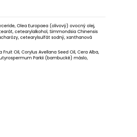
lyceride, Olea Europaea (olivový) ovocný olej,
tearát, cetearylalkohol, Simmondsia Chinensis
sacharózy, cetearylsulfát sodný, xanthanová
Fruit Oil, Corylus Avellana Seed Oil, Cera Alba,
Butyrospermum Parkii (bambucké) máslo,