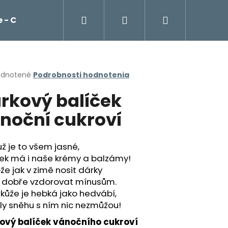
Hľadať
Prihlásenie
Nákupný
 - Cockta, čaje, káva Franck
Potraviny
košík
erné
dnotené
Podrobnosti hodnotenia
tenie
rkový balíček
ktu
noční cukroví
ičiek.
ž je to všem jasné,
šek má i naše krémy a balzámy!
že jak v zimě nosit dárky
k dobře vzdorovat mínusům.
kůže je hebká jako hedvábí,
Nasledujúce
íly sněhu s ním nic nezmůžou!
ový balíček vánočního cukroví