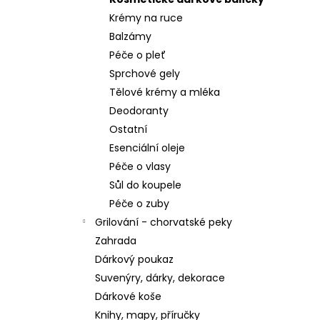
ZUBNÍ PASTA KALODONT ZEOLIT ​​75 ML
ZUBNÍ PASTA KALODONT
Krémy na ruce
2,55 €
Balzámy
Péče o pleť
Sprchové gely
Tělové krémy a mléka
Deodoranty
Ostatní
Esenciální oleje
Péče o vlasy
Sůl do koupele
Péče o zuby
Grilování - chorvatské peky
Zahrada
Dárkový poukaz
Suvenýry, dárky, dekorace
Dárkové koše
Knihy, mapy, příručky