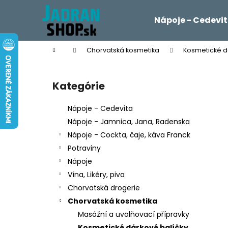
K
Prejsť
na
o
Nápoje - Cedevi
obsah
Späť
Späť
š
do
do
í
Domov
Chorvatská kosmetika
Kosmetické d
k
obchodu
obchodu
B
o
Kategórie
Preskočiť
č
kategórie
n
Nápoje - Cedevita
ý
Nápoje - Jamnica, Jana, Radenska
p
Nápoje - Cockta, čaje, káva Franck
a
Potraviny
n
Nápoje
e
Vína, Likéry, piva
l
Chorvatská drogerie
Chorvatská kosmetika
Masážní a uvolňovací přípravky
Kosmetické dárkové balíčky