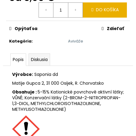
č
Jednotková
a
DO KOŠÍKA
cena:
m
e
Opýtať sa
Zdieľať
ZUBNÍ
Kategória
:
Aviváže
PASTA
KALODONT
ZEOLIT
Popis
Diskusia
75
ML
Výrobce:
Saponia dd
ZUBNÍ
PASTA
Matije Gupca 2, 31 000 Osijek, R. Chorvatsko
KALODONT
Obsahuje :
5-15% Kationické povrchově aktivní látky;
2,55
VŮNĚ; Konzervační látky (2-BROM-2-NITROPROPAN-
€
1,3-DIOL, METHYLCHLOROISOTHIAZOLINONE,
METHYLISOTHIAZOLINONE)