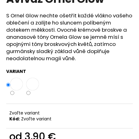
je
á
0,0
z
j
S Ornel Glow nechte ošetřit každé vlákno vašeho
5
oblečení a zalijte ho sluncem políbeným
s
hviezdičiek.
dotekem měkkosti. Ovocné krémové broskve a
ť
ananasové tóny Ornela Glow se jemně mísí s
?
opojnými tóny broskvových květů, zatímco
gurmánsky sladký základ vůně doplňuje
neodolatelnou magii vůně.
VARIANT
HĽADAŤ
O
d
p
Zvoľte variant
o
Kód:
Zvoľte variant
r
ú
od
3,90 €