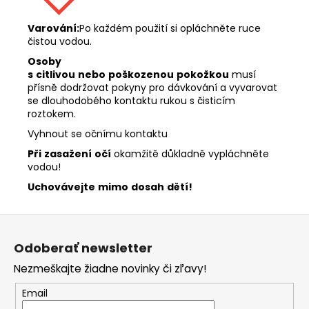
Varování:
Po každém použití si opláchněte ruce
čistou vodou.
Osoby
s
citlivou
nebo
poškozenou
pokožkou
musí
přísně dodržovat pokyny pro dávkování a vyvarovat
se dlouhodobého kontaktu rukou s čisticím
roztokem.
Vyhnout se očnímu kontaktu
Při
zasažení
očí
okamžitě důkladně vypláchněte
vodou!
Uchovávejte
mimo
dosah
dětí!
Z
á
Odoberať newsletter
p
Nezmeškajte žiadne novinky či zľavy!
ä
t
Email