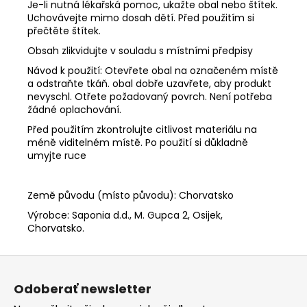
Je-li nutná lékařská pomoc, ukažte obal nebo štítek.
Uchovávejte mimo dosah dětí. Před použitím si
přečtěte štítek.
Obsah zlikvidujte v souladu s místními předpisy
Návod k použití: Otevřete obal na označeném místě
a odstraňte tkáň. obal dobře uzavřete, aby produkt
nevyschl. Otřete požadovaný povrch. Není potřeba
žádné oplachování.
Před použitím zkontrolujte citlivost materiálu na
méně viditelném místě. Po použití si důkladně
umyjte ruce
Země původu (místo původu): Chorvatsko
Výrobce: Saponia d.d., M. Gupca 2, Osijek,
Chorvatsko.
Z
á
Odoberať newsletter
p