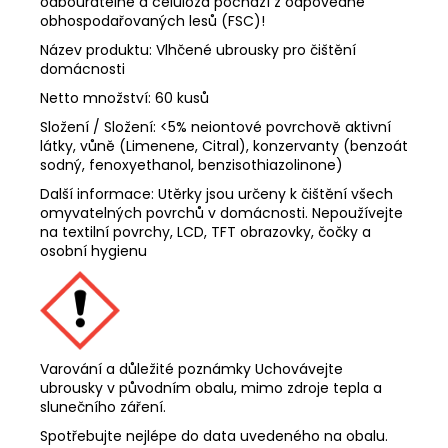
odbouratelné a celulóza pochází z odpovědně
obhospodařovaných lesů (FSC)!
Název produktu: Vlhčené ubrousky pro čištění
domácnosti
Netto množství: 60 kusů
Složení / Složení: <5% neiontové povrchově aktivní
látky, vůně (Limenene, Citral), konzervanty (benzoát
sodný, fenoxyethanol, benzisothiazolinone)
Další informace: Utěrky jsou určeny k čištění všech
omyvatelných povrchů v domácnosti. Nepoužívejte
na textilní povrchy, LCD, TFT obrazovky, čočky a
osobní hygienu
Varování a důležité poznámky Uchovávejte
ubrousky v původním obalu, mimo zdroje tepla a
slunečního záření.
Spotřebujte nejlépe do data uvedeného na obalu.