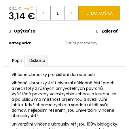
č
a
3,34 €
–5 %
3,14 €
m
DO KOŠÍKA
e
Jednotková
cena:
Opýtať sa
Zdieľať
CEDEVITA
POMERANČ
Kategória
:
Čistící prostředky
900G
7,28
€
Popis
Diskusia
Pôvodne:
8,62
€
Vlhčené ubrousky pro čištění domácnosti.
Vlhčené ubrousky Arf Universal důkladně čistí prach
a nečistoty z různých omyvatelných povrchů.
Vyčištěné povrchy velmi rychle schnou a lesknou se
a po úklidu má místnost příjemnou a svěží vůni
jablko. Když chceme rychle a snadno uklidit svůj
domov, nejlepším řešením jsou univerzální vlhčené
ubrousky Arf!
Univerzální vlhčené ubrousky Arf jsou 100% biologicky