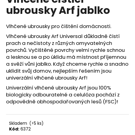
je
á
ubrousky Arf jablko
0,0
z
j
5
s
hviezdičiek.
Vlhčené ubrousky pro čištění domácnosti.
ť
Vlhčené ubrousky Arf Universal důkladně čistí
?
prach a nečistoty z různých omyvatelných
povrchů. Vyčištěné povrchy velmi rychle schnou
a lesknou se a po úklidu má místnost příjemnou
a svěží vůni jablko. Když chceme rychle a snadno
HĽADAŤ
uklidit svůj domov, nejlepším řešením jsou
univerzální vlhčené ubrousky Arf!
Univerzální vlhčené ubrousky Arf jsou 100%
biologicky odbouratelné a celulóza pochází z
O
odpovědně obhospodařovaných lesů (FSC)!
d
p
o
r
Skladem
(>5 ks)
ú
Kód:
6372