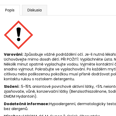
Popis
Diskusia
Varování:
Způsobuje vážné podráždění očí. Je-li nutná lékař
Uchovávejte mimo dosah dětí. PŘI POŽITÍ: Vypláchněte ústa. N
Několik minut opatrně vyplachujte vodou. Vyjměte kontaktní č
snadno vyjmout. Pokračujte ve vyplachování. Po každém mytí 
citlivou nebo poškozenou pokožkou musí přísně dodržovat p
kontaktu rukou s roztokem detergentu.
Složení:
:5-15% aniontové povrchově aktivní látky, <5% neiont
zjasňovače, vůně, konzervační látky (Benzisothiazolinone, Sod
DMDM ​​​​Hydantoin).
Dodatečné informace:
Hypoalergenní, dermatologicky testo
bez alergenů.