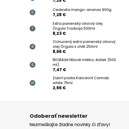
7,28 €
Cedevita mango-ananas 900g
7,28 €
Extra panenský olivový olej
Órgula Tradicija 500ml
8,23 €
Ochucený extra panenský olivový
olej Órgula s chilli 250ml
8,66 €
BIOBALM tělové mléko, ibišek (500
ml)
7,47 €
Zubní pasta Kalodont Cannab.
white 75ml
2,55 €
Z
á
Odoberať newsletter
p
Nezmeškajte žiadne novinky či zľavy!
ä