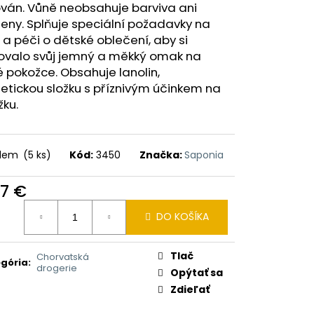
I BALSAM 2V1 HEŘMÁNEK
ván. Vůně neobsahuje barviva ani
eny. Splňuje speciální požadavky na
 a péči o dětské oblečení, aby si
ovalo svůj jemný a měkký omak na
vé pokožce. Obsahuje lanolin,
tickou složku s příznivým účinkem na
ku.
adem
(5 ks)
Kód:
3450
Značka:
Saponia
77 €
otková
DO KOŠÍKA
:
Tlač
Chorvatská
gória
:
drogerie
Opýtať sa
Zdieľať