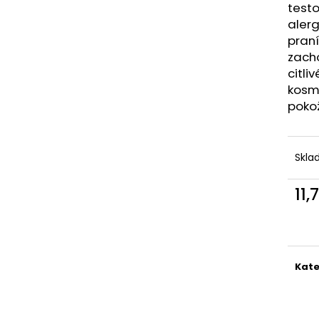
PELINKOVAC BADEL ANTIQUE 0.7L 35%
NA NÁDOBÍ LIKV
testo
25,54 €
1,45 €
alerg
praní
zach
citli
kosme
pokož
Skl
11,
Jedn
cena
Kate