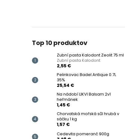
Top 10 produktov
Zubní pasta Kalodont Zeolit ​​75 ml
Zubní pasta Kalodont
2,55 €
Pelinkovac Badel Antique 0.7L
35%
25,54 €
Na nádobí LIKVI Balsam 2v1
heřmánek
1,45 €
Chorvatská mořská sůl hrubá v
sáčku 1 kg
1,57 €
Cedevita pomeranč 900g