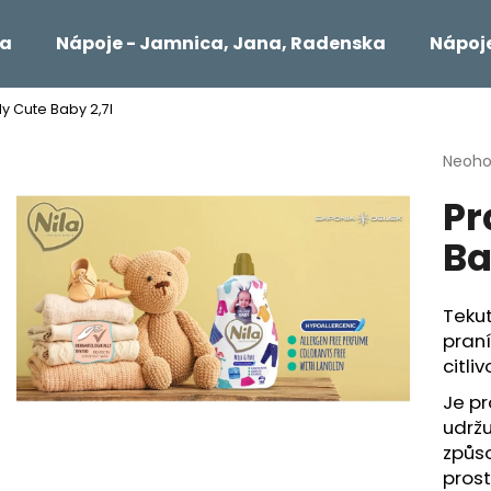
ta
Nápoje - Jamnica, Jana, Radenska
Nápoje
My Cute Baby 2,7l
Čo potrebujete nájsť?
Priem
Neoho
hodno
Pr
produ
HĽADAŤ
je
Ba
0,0
z
5
Odporúčame
hviezd
Tekut
pran
citli
Je pr
udržu
způso
pros