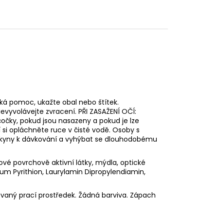
ská pomoc, ukažte obal nebo štítek.
evyvolávejte zvracení. PŘI ZASAŽENÍ OČÍ:
očky, pokud jsou nasazeny a pokud je lze
si opláchněte ruce v čisté vodě. Osoby s
okyny k dávkování a vyhýbat se dlouhodobému
ové povrchově aktivní látky, mýdla, optické
ium Pyrithion, Laurylamin Dipropylendiamin,
vaný prací prostředek. Žádná barviva. Zápach