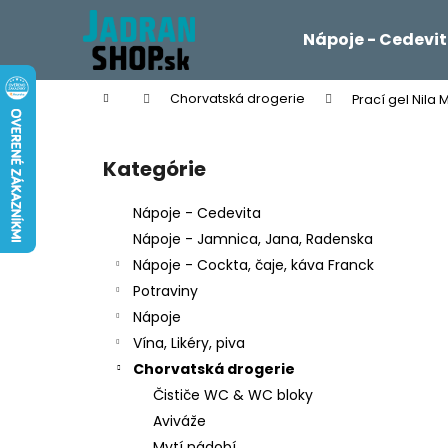
K
Prejsť
na
o
Nápoje - Cedevi
obsah
Späť
Späť
š
do
do
í
Domov
Chorvatská drogerie
Prací gel Nila 
k
obchodu
obchodu
B
o
Kategórie
Preskočiť
č
kategórie
n
Nápoje - Cedevita
ý
Nápoje - Jamnica, Jana, Radenska
p
Nápoje - Cockta, čaje, káva Franck
a
Potraviny
n
Nápoje
e
Vína, Likéry, piva
l
Chorvatská drogerie
Čističe WC & WC bloky
Aviváže
Mytí nádobí