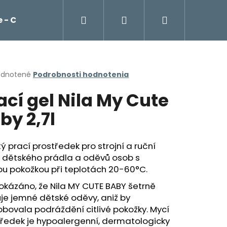
Hľadať
Prihlásenie
Nákupný
 - Cockta, čaje, káva Franck
Potraviny
košík
erné
dnotené
Podrobnosti hodnotenia
tenie
ací gel Nila My Cute
ktu
by 2,7l
ičiek.
ý prací prostředek pro strojní a ruční
í dětského prádla a oděvů osob s
vou pokožkou při teplotách 20-60°C.
okázáno, že Nila MY CUTE BABY šetrně
je jemné dětské oděvy, aniž by
Nasledujúce
bovala podráždění citlivé pokožky. Mycí
tředek je hypoalergenní, dermatologicky