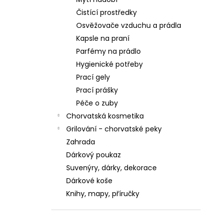
ZUBNÍ PASTA KALODONT ZEOLIT ​​75 ML
ZUBNÍ PASTA KALODONT
Čistící prostředky
2,55 €
Osvěžovače vzduchu a prádla
Kapsle na praní
Parfémy na prádlo
Hygienické potřeby
Prací gely
Prací prášky
Péče o zuby
Chorvatská kosmetika
Grilování - chorvatské peky
Zahrada
Dárkový poukaz
Suvenýry, dárky, dekorace
Dárkové koše
Knihy, mapy, příručky