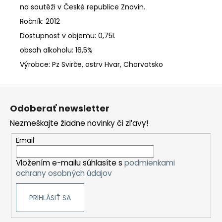
na soutěži v České republice Znovin.
Ročník: 2012
Dostupnost v objemu: 0,75l.
obsah alkoholu: 16,5%
Výrobce: Pz Svirče, ostrv Hvar, Chorvatsko
Z
á
Odoberať newsletter
p
Nezmeškajte žiadne novinky či zľavy!
ä
t
Email
i
Vložením e-mailu súhlasíte s
podmienkami
e
ochrany osobných údajov
PRIHLÁSIŤ SA