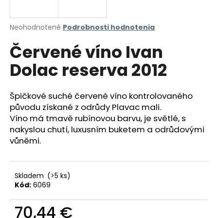
á
j
Priemerné
Neohodnotené
Podrobnosti hodnotenia
s
hodnotenie
Červené víno Ivan
produktu
ť
je
?
Dolac reserva 2012
0,0
z
5
hviezdičiek.
Špičkové suché červené víno kontrolovaného
původu získané z odrůdy Plavac mali.
HĽADAŤ
Víno má tmavě rubínovou barvu, je světlé, s
nakyslou chutí, luxusním buketem a odrůdovými
vůněmi.
O
d
p
Skladem
(>5 ks)
Kód:
6069
o
r
70,44 €
ú