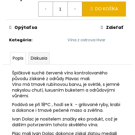
č
Jednotková
a
DO KOŠÍKA
cena:
m
e
Opýtať sa
Zdieľať
BIS
Kategória
:
Vína z ostrova Hvar
BY
ORNEL
GOLDEN
Popis
Diskusia
DREAM
400
ML
Špičkové suché červené víno kontrolovaného
6,69
původu získané z odrůdy Plavac mali.
€
Víno má tmavě rubínovou barvu, je světlé, s jemně
nakyslou chutí, luxusním buketem a odrůdovými
vůněmi.
Podává se při 18°C ​​, hodí se k - grilované ryby, krabi
a dokonce i tmavé pečené maso a zvěřina.
Ivan Dolac je nositelem značky eko produkt, což je
dalším potvrzením tohoto skvělého vína.
Plac mali Ivan Dolac dokonce získal zlatou medaili