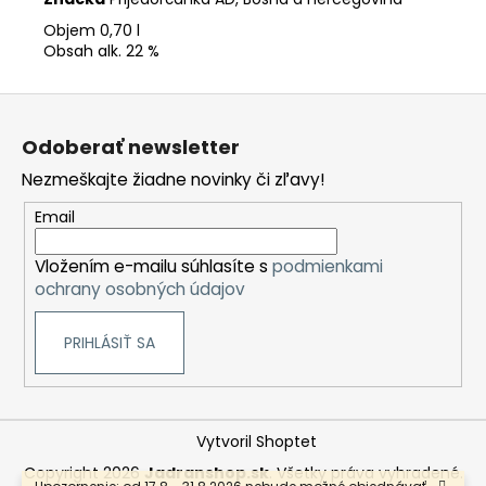
Objem 0,70 l
Obsah alk. 22 %
Z
á
Odoberať newsletter
p
Nezmeškajte žiadne novinky či zľavy!
ä
t
Email
i
Vložením e-mailu súhlasíte s
podmienkami
e
ochrany osobných údajov
PRIHLÁSIŤ SA
Vytvoril Shoptet
Copyright 2026
Jadranshop.sk
. Všetky práva vyhradené.