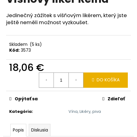
je
á
0,0
z
j
Jedinečný zážitek s višňovým likérem, který jste
5
ještě neměli možnost vyzkoušet.
s
hviezdičiek.
ť
?
Skladem
(5 ks)
Kód:
3573
18,06 €
HĽADAŤ
Jednotková
DO KOŠÍKA
cena:
O
Opýtať sa
Zdieľať
d
p
Kategória
:
Vína, Likéry, piva
o
r
Popis
Diskusia
ú