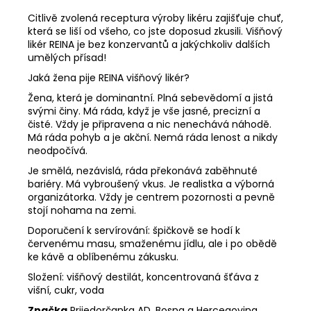
č
a
Citlivě zvolená receptura výroby likéru zajišťuje chuť,
m
která se liší od všeho, co jste doposud zkusili. Višňový
likér REINA je bez konzervantů a jakýchkoliv dalších
e
umělých přísad!
Jaká žena pije REINA višňový likér?
FÍKOVÝ
Žena, která je dominantní. Plná sebevědomí a jistá
DŽEM
svými činy. Má ráda, když je vše jasné, precizní a
S
CHILLY
čisté. Vždy je připravena a nic nenechává náhodě.
DIDA
Má ráda pohyb a je akční. Nemá ráda lenost a nikdy
BOŽA
neodpočívá.
240G
Je smělá, nezávislá, ráda překonává zaběhnuté
4,68
bariéry. Má vybroušený vkus. Je realistka a výborná
€
organizátorka. Vždy je centrem pozornosti a pevně
stojí nohama na zemi.
Doporučení k servírování: špičkově se hodí k
červenému masu, smaženému jídlu, ale i po obědě
ke kávě a oblíbenému zákusku.
Složení: višňový destilát, koncentrovaná šťáva z
višní, cukr, voda
Značka
Prijedorčanka AD, Bosna a Hercegovina