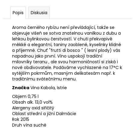
č
a
Popis
Diskusia
m
e
Aroma černého rybízu není převládající, takže se
objevuje višeň se sotva znatelnou vanilkou z dubu a
EXTRA
lehkou bylinkovou čerstvostí. V chuti překvapivě
PANENSKÝ
měkké a elegantní, taniny zaoblené, kyselinky klidné
OLIVOVÝ
a příjemné. Chuť "frutti di bosco " ( lesní plody) vás
OLEJ
napadnou jako první. Víno uspokojí tradiční
ÓRGULA
milovníky teranu , ale svou harmoničností si získá i
TRADICIJA
nové obdivovatele. Podáváme vychlazené na 17°C k
500ML
sytějším pokrmům, masným delikatesám např. k
8,23
tradičnímu svátečnímu menu.
€
Značka
Vina Kabola, Istrie
Objem 0,75 l
Obsah alk. 13,0 vol%
Alergeny oxid siřičitý
Oblast střední a jižní Dalmácie
Rok 2015
Druh vína suché