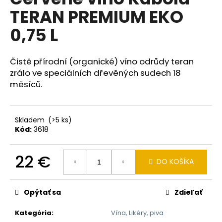
je
á
TERAN PREMIUM EKO
0,0
z
j
0,75 L
5
s
hviezdičiek.
ť
Čistě přírodní (organické) víno odrůdy teran
?
zrálo ve speciálních dřevěných sudech 18
měsíců.
HĽADAŤ
Skladem
(>5 ks)
Kód:
3618
22 €
O
DO KOŠÍKA
d
Jednotková
p
cena:
o
Opýtať sa
Zdieľať
r
ú
Kategória
:
Vína, Likéry, piva