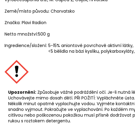
Země/místo původu:
Chorvatsko
Značka:
Plavi Radion
Netto množství:
500 g
Ingredience/složení:
5-15% aniontové povrchově aktivní látky, 
<5 bělidla na bázi kyslíku, polykarboxylát
Upozornění:
Způsobuje vážné podráždění očí. Je-li nutná l
Uchovávejte mimo dosah dětí. PŘI POŽITÍ: Vypláchněte ústa. 
Několik minut opatrně vyplachujte vodou. Vyjměte kontaktní
snadno vyjmout. Pokračujte ve vyplachování. Po každém myt
citlivou nebo poškozenou pokožkou musí přísně dodržovat 
rukou s roztokem detergentu.