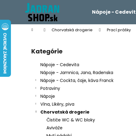
K
Prejsť
na
o
Nápoje - Cedevi
obsah
Späť
Späť
š
do
do
í
Domov
Chorvatská drogerie
Prací prášky
k
obchodu
obchodu
B
o
Kategórie
Preskočiť
č
kategórie
n
Nápoje - Cedevita
ý
Nápoje - Jamnica, Jana, Radenska
p
Nápoje - Cockta, čaje, káva Franck
a
Potraviny
n
Nápoje
e
Vína, Likéry, piva
l
Chorvatská drogerie
Čističe WC & WC bloky
Aviváže
Mytí nádobí