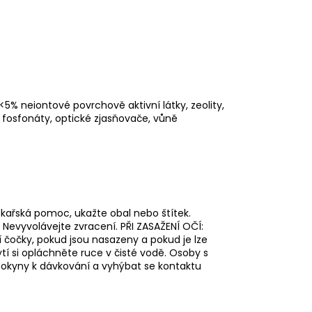
<5% neiontové povrchově aktivní látky, zeolity,
y, fosfonáty, optické zjasňovače, vůně
ékařská pomoc, ukažte obal nebo štítek.
Nevyvolávejte zvracení. PŘI ZASAŽENÍ OČÍ:
 čočky, pokud jsou nasazeny a pokud je lze
í si opláchněte ruce v čisté vodě. Osoby s
pokyny k dávkování a vyhýbat se kontaktu