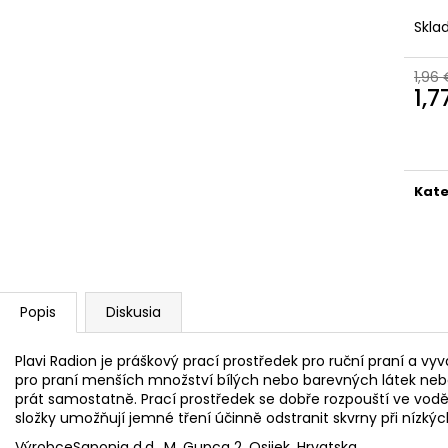
PELINKOVAC BADEL ANTIQUE 0.7L 35%
NA NÁDOBÍ LIKV
Skl
25,54 €
1,45 €
1,96
1,7
Jedn
cena
Kate
Popis
Diskusia
Plavi Radion je práškový prací prostředek pro ruční praní a vyv
pro praní menších množství bílých nebo barevných látek neb
prát samostatně.
Prací prostředek se dobře rozpouští ve vod
složky umožňují jemné tření účinně odstranit skvrny při nízkýc
Výrobce
Saponia d.d., M. Gupca 2, Osijek, Hrvatska