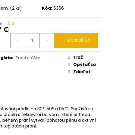
I BALSAM 2V1 HEŘMÁNEK
adem
(2 ks)
Kód:
6366
 €
–9 %
7 €
otková
DO KOŠÍKA
:
Tlač
gória
:
Prací prášky
Opýtať sa
Zdieľať
ařování prádla na 30°, 50° a 95 ̊C. Používá se
o prádla
s těkavými barvami, které je třeba
ě, během praní vytváří bohatou pěnu a
aktivní
h teplotách praní.