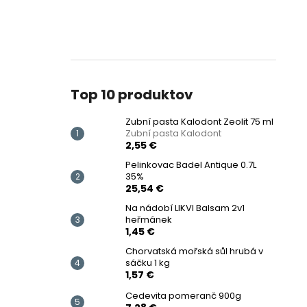
Top 10 produktov
Zubní pasta Kalodont Zeolit ​​75 ml
Zubní pasta Kalodont
2,55 €
Pelinkovac Badel Antique 0.7L
35%
25,54 €
Na nádobí LIKVI Balsam 2v1
heřmánek
1,45 €
Chorvatská mořská sůl hrubá v
sáčku 1 kg
1,57 €
Cedevita pomeranč 900g