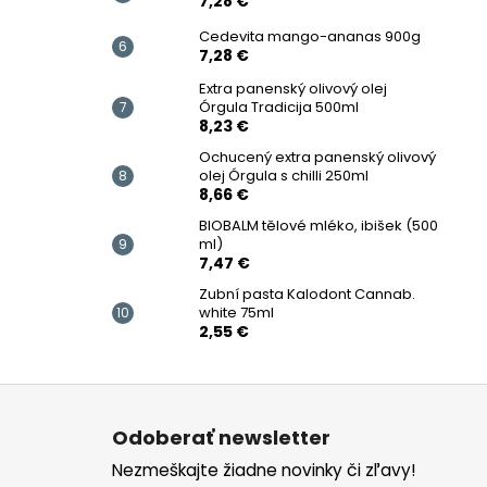
7,28 €
Cedevita mango-ananas 900g
7,28 €
Extra panenský olivový olej
Órgula Tradicija 500ml
8,23 €
Ochucený extra panenský olivový
olej Órgula s chilli 250ml
8,66 €
BIOBALM tělové mléko, ibišek (500
ml)
7,47 €
Zubní pasta Kalodont Cannab.
white 75ml
2,55 €
Z
á
Odoberať newsletter
p
Nezmeškajte žiadne novinky či zľavy!
ä