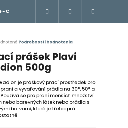
Hľadať
Prihlásenie
Nákupný
 - Cockta, čaje, káva Franck
Potraviny
košík
erné
dnotené
Podrobnosti hodnotenia
tenie
ací prášek Plavi
ktu
dion 500g
ičiek.
 Radion je práškový prací prostředek pro
 praní a vyvařování prádla na 30°, 50° a
. Používá se pro praní menších množství
ch nebo barevných látek nebo prádla
s
ými barvami, které je třeba prát
Nasledujúce
statně.