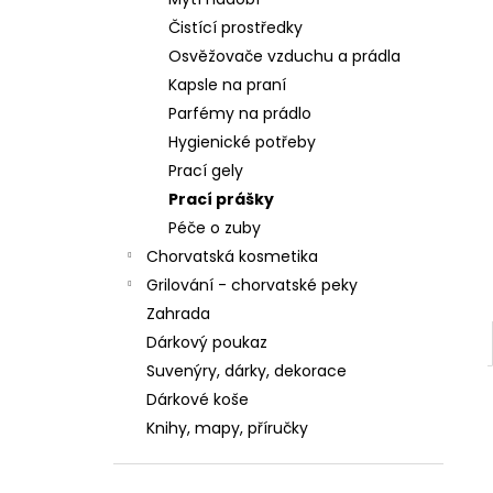
ZUBNÍ PASTA KALODONT ZEOLIT ​​75 ML
ZUBNÍ PASTA KALODONT
Čistící prostředky
2,55 €
Osvěžovače vzduchu a prádla
Kapsle na praní
Parfémy na prádlo
Hygienické potřeby
Prací gely
Prací prášky
Péče o zuby
Chorvatská kosmetika
Grilování - chorvatské peky
Zahrada
Dárkový poukaz
Suvenýry, dárky, dekorace
Dárkové koše
Knihy, mapy, příručky