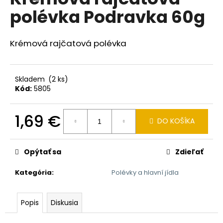
je
á
polévka Podravka 60g
0,0
z
j
5
s
hviezdičiek.
Krémová rajčatová polévka
ť
?
Skladem
(2 ks)
Kód:
5805
1,69 €
HĽADAŤ
DO KOŠÍKA
Jednotková
cena:
Opýtať sa
Zdieľať
O
d
Kategória
:
Polévky a hlavní jídla
p
o
r
Popis
Diskusia
ú