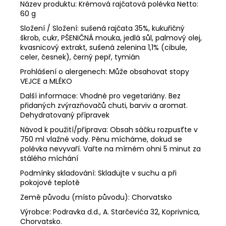
č
Název produktu: Krémová rajčatová polévka Netto:
a
60 g
m
Složení / Složení: sušená rajčata 35%, kukuřičný
e
škrob, cukr, PŠENIČNÁ mouka, jedlá sůl, palmový olej,
kvasnicový extrakt, sušená zelenina 1,1% (cibule,
celer, česnek), černý pepř, tymián
FÍKOVÝ
Prohlášení o alergenech: Může obsahovat stopy
DŽEM
S
VEJCE a MLÉKO
CHILLY
Další informace: Vhodné pro vegetariány. Bez
DIDA
přidaných zvýrazňovačů chuti, barviv a aromat.
BOŽA
Dehydratovaný přípravek
240G
4,68
Návod k použití/příprava: Obsah sáčku rozpusťte v
€
750 ml vlažné vody. Pěnu mícháme, dokud se
polévka nevyvaří. Vařte na mírném ohni 5 minut za
stálého míchání
Podmínky skladování: Skladujte v suchu a při
pokojové teplotě
Země původu (místo původu): Chorvatsko
Výrobce: Podravka d.d., A. Starčevića 32, Koprivnica,
Chorvatsko.