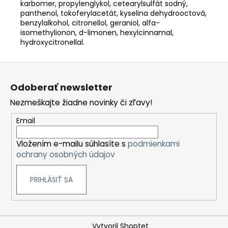
karbomer, propylenglykol, cetearylsulfát sodný,
panthenol, tokoferylacetát, kyselina dehydrooctová,
benzylalkohol, citronellol, geraniol, alfa-
isomethylionon, d-limonen, hexylcinnamal,
hydroxycitronellal.
Z
á
Odoberať newsletter
p
Nezmeškajte žiadne novinky či zľavy!
ä
t
Email
i
Vložením e-mailu súhlasíte s
podmienkami
e
ochrany osobných údajov
PRIHLÁSIŤ SA
Vytvoril Shoptet