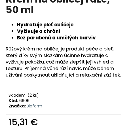
je
á
50 ml
0,0
z
j
5
s
hviezdičiek.
Hydratuje pleť obličeje
ť
Vyživuje a chrání
?
Bez parabenů a umělých barviv
Růžový krém na obličej je produkt péče o pleť,
který díky svým složkám účinně hydratuje a
vyživuje pokožku, což může zlepšit její vzhled a
HĽADAŤ
texturu. Příjemná vůně růží navíc může během
užívání poskytnout uklidňující a relaxační zážitek.
O
Skladem
(2 ks)
d
Kód:
6606
p
Značka:
Biofarm
o
r
15,31 €
ú