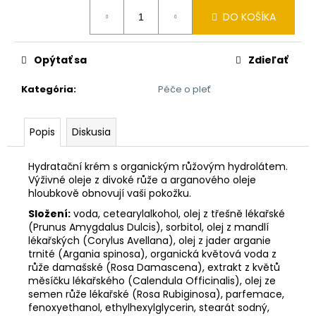
č
Jednotková
a
DO KOŠÍKA
cena:
m
e
Opýtať sa
Zdieľať
ADRIATIC
Kategória
:
Péče o pleť
QUEEN
ŠTIKOZUBEC
OBECNÝ
Popis
Diskusia
A
LA
TRESKA
Hydratační krém s organickým růžovým hydrolátem.
105
Výživné oleje z divoké růže a arganového oleje
G
hloubkově obnovují vaši pokožku.
2,95
Složení:
voda, cetearylalkohol, olej z třešně lékařské
€
(Prunus Amygdalus Dulcis), sorbitol, olej z mandlí
lékařských (Corylus Avellana), olej z jader arganie
trnité (Argania spinosa), organická květová voda z
růže damašské (Rosa Damascena), extrakt z květů
měsíčku lékařského (Calendula Officinalis), olej ze
semen růže lékařské (Rosa Rubiginosa), parfemace,
fenoxyethanol, ethylhexylglycerin, stearát sodný,