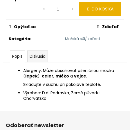
č
Jednotková
a
DO KOŠÍKA
cena:
m
e
Opýtať sa
Zdieľať
CEDEVITA
Kategória
:
Mořská sůl/ koření
MANGO-
ANANAS
19G
Popis
Diskusia
0,98
€
Alergeny: Může obsahovat pšeničnou mouku
(
lepek
),
celer
,
mléko
a
vejce
.
Skladujte v suchu při pokojové teplotě.
Výrobce: D.d. Podravka, Země původu:
Chorvatsko
Z
á
Odoberať newsletter
p