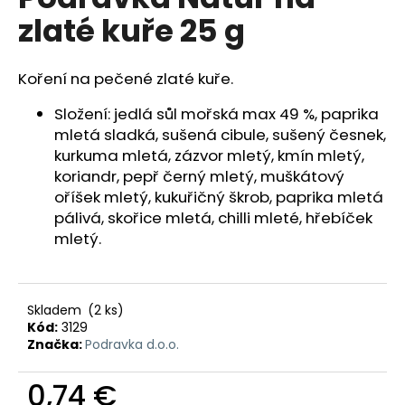
je
á
zlaté kuře 25 g
0,0
z
j
5
s
hviezdičiek.
Koření na pečené zlaté kuře.
ť
?
Složení: jedlá sůl mořská max 49 %, paprika
mletá sladká, sušená cibule, sušený česnek,
kurkuma mletá, zázvor mletý, kmín mletý,
koriandr, pepř černý mletý, muškátový
oříšek mletý, kukuřičný škrob, paprika mletá
HĽADAŤ
pálivá, skořice mletá, chilli mleté, hřebíček
mletý.
O
d
Skladem
(2 ks)
p
Kód:
3129
Značka:
Podravka d.o.o.
o
r
0,74 €
ú