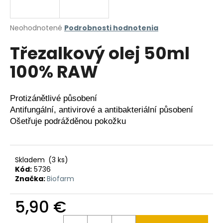
á
j
Priemerné
Neohodnotené
Podrobnosti hodnotenia
s
hodnotenie
Třezalkový olej 50ml
produktu
ť
je
?
100% RAW
0,0
z
5
hviezdičiek.
Protizánětlivé působení

Antifungální, antivirové a antibakteriální působení

HĽADAŤ
Ošetřuje podrážděnou pokožku
O
Skladem
(3 ks)
d
Kód:
5736
p
Značka:
Biofarm
o
r
5,90 €
ú
Jednotková