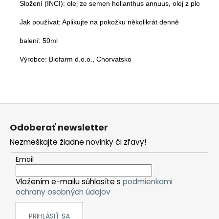
Složení (INCI): olej ze semen helianthus annuus, olej z plodů o
Jak používat: Aplikujte na pokožku několikrát denně
balení: 50ml
Výrobce: Biofarm d.o.o., Chorvatsko
Z
á
Odoberať newsletter
p
Nezmeškajte žiadne novinky či zľavy!
ä
t
Email
i
Vložením e-mailu súhlasíte s
podmienkami
e
ochrany osobných údajov
PRIHLÁSIŤ SA