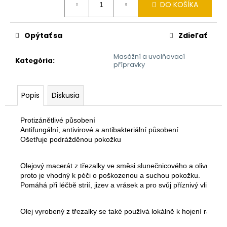
č
DO KOŠÍKA
cena:
a
m
e
Opýtať sa
Zdieľať
Masážní a uvolňovací
Kategória
:
ZRNKOVÁ
přípravky
KÁVA
FRANCK
CLASSIC
Popis
Diskusia
ESPRESSO
1000G
27,51
Protizánětlivé působení

€
Antifungální, antivirové a antibakteriální působení

Ošetřuje podrážděnou pokožku
Olejový macerát z třezalky ve směsi slunečnicového a olivového 
proto je vhodný k péči o poškozenou a suchou pokožku. 
Pomáhá při léčbě strií, jizev a vrásek a pro svůj příznivý vliv n
Olej vyrobený z třezalky se také používá lokálně k hojení ran a