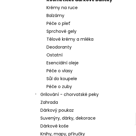
CEDEVITA MANGO-ANANAS 19G
Krémy na ruce
0,98 €
Balzámy
Péče o pleť
Sprchové gely
Tělové krémy a mléka
Deodoranty
Ostatní
Esenciální oleje
Péče o vlasy
Sůl do koupele
Péče o zuby
Grilování - chorvatské peky
Zahrada
Dárkový poukaz
Suvenýry, dárky, dekorace
Dárkové koše
Knihy, mapy, příručky