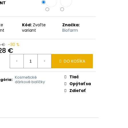
GO-ANANAS 900G
ANT
€
te
Kód:
Zvoľte
Značka:
ant
variant
Biofarm
5 €
–30 %
,28 €
otková
DO KOŠÍKA
:
Tlač
Kosmetické
gória
:
dárkové balíčky
Opýtať sa
Zdieľať