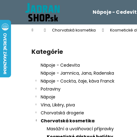
K
Prejsť
na
o
Nápoje - Cedevi
obsah
Späť
Späť
š
do
do
í
Domov
Chorvatská kosmetika
Kosmetické d
k
obchodu
obchodu
B
o
Kategórie
Preskočiť
č
kategórie
n
Nápoje - Cedevita
ý
Nápoje - Jamnica, Jana, Radenska
p
Nápoje - Cockta, čaje, káva Franck
a
Potraviny
n
Nápoje
e
Vína, Likéry, piva
l
Chorvatská drogerie
Chorvatská kosmetika
Masážní a uvolňovací přípravky
Kosmetické dárkové balíčky