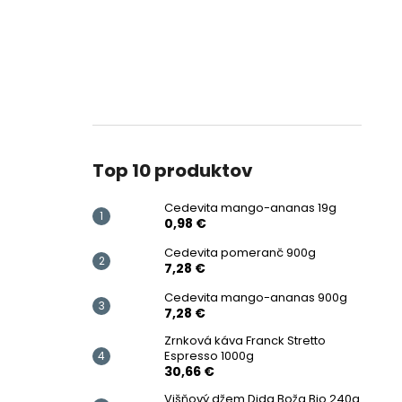
Top 10 produktov
Cedevita mango-ananas 19g
0,98 €
Cedevita pomeranč 900g
7,28 €
Cedevita mango-ananas 900g
7,28 €
Zrnková káva Franck Stretto
Espresso 1000g
30,66 €
Višňový džem Dida Boža Bio 240g