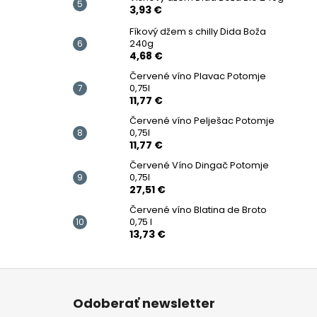
3,93 €
Fíkový džem s chilly Dida Boža
240g
4,68 €
Červené víno Plavac Potomje
0,75l
11,77 €
Červené víno Pelješac Potomje
0,75l
11,77 €
Červené Víno Dingač Potomje
0,75l
27,51 €
Červené víno Blatina de Broto
0,75 l
13,73 €
Z
á
Odoberať newsletter
p