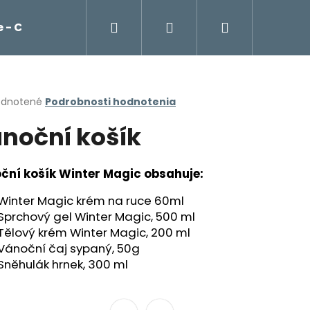
Hľadať
Prihlásenie
Nákupný
 - Cockta, čaje, káva Franck
Potraviny
košík
erné
dnotené
Podrobnosti hodnotenia
tenie
noční košík
ktu
ční košík Winter Magic obsahuje:
ičiek.
Winter Magic krém na ruce 60ml
Sprchový gel Winter Magic, 500 ml
Tělový krém Winter Magic, 200 ml
Vánoční čaj sypaný, 50g
Sněhulák hrnek, 300 ml
Nasledujúce