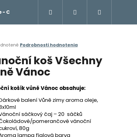
Hľadať
Prihlásenie
Nákupný
 - Cockta, čaje, káva Franck
Potraviny
košík
erné
dnotené
Podrobnosti hodnotenia
tenie
noční koš Všechny
ktu
ně Vánoc
ičiek.
ční košík vůně Vánoc obsahuje:
Dárkové balení Vůně zimy aroma oleje,
3x10ml
Vánoční sáčkový čaj – 20 sáčků
Nasledujúce
Čokoládové/pomerančové vánoční
cukroví, 80g
Aroma lampa fialová barva