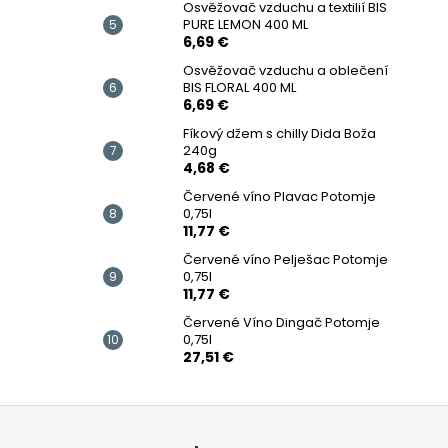
Osvěžovač vzduchu a textilií BIS
PURE LEMON 400 ML
6,69 €
Osvěžovač vzduchu a oblečení
BIS FLORAL 400 ML
6,69 €
Fíkový džem s chilly Dida Boža
240g
4,68 €
Červené víno Plavac Potomje
0,75l
11,77 €
Červené víno Pelješac Potomje
0,75l
11,77 €
Červené Víno Dingač Potomje
0,75l
27,51 €
Z
á