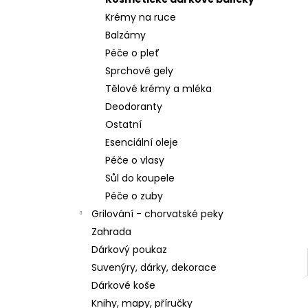
BIS BY ORNEL GOLDEN DREAM 400 ML
Krémy na ruce
6,69 €
Balzámy
Péče o pleť
Sprchové gely
Tělové krémy a mléka
Deodoranty
Ostatní
Esenciální oleje
Péče o vlasy
Sůl do koupele
Péče o zuby
Grilování - chorvatské peky
Zahrada
Dárkový poukaz
Suvenýry, dárky, dekorace
Dárkové koše
Knihy, mapy, příručky