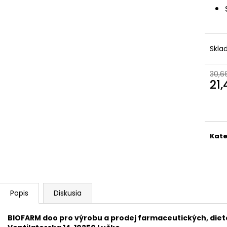
CEDEVITA MANGO-ANANAS 900G
ZRNKOVÁ KÁVA 
ESPRESSO 1000
7,28 €
Pôvodne:
9,01 €
27,51 €
Skl
30,6
21
Jedn
cena
Kate
Popis
Diskusia
BIOFARM doo pro výrobu a prodej farmaceutických, die