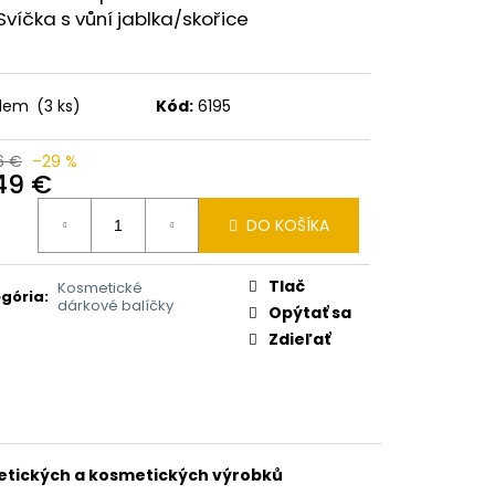
FRANCK CLASSIC
Svíčka s vůní jablka/skořice
G
adem
(3 ks)
Kód:
6195
6 €
–29 %
,49 €
otková
DO KOŠÍKA
:
Tlač
Kosmetické
gória
:
dárkové balíčky
Opýtať sa
Zdieľať
tetických a kosmetických výrobků