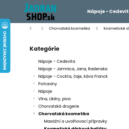
K
Prejsť
na
o
Nápoje - Cedevi
obsah
Späť
Späť
š
do
do
í
Domov
Chorvatská kosmetika
Kosmetické d
k
obchodu
obchodu
B
o
Kategórie
Preskočiť
č
kategórie
n
Nápoje - Cedevita
ý
Nápoje - Jamnica, Jana, Radenska
p
Nápoje - Cockta, čaje, káva Franck
a
Potraviny
n
Nápoje
e
Vína, Likéry, piva
l
Chorvatská drogerie
Chorvatská kosmetika
Masážní a uvolňovací přípravky
Kosmetické dárkové balíčky