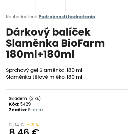
á
j
Priemerné
Neohodnotené
Podrobnosti hodnotenia
s
hodnotenie
Dárkový balíček
produktu
ť
je
?
Slaměnka BioFarm
0,0
z
180ml+180ml
5
hviezdičiek.
Sprchový gel Slaměnka, 180 ml
HĽADAŤ
Slaměnka tělové mléko, 180 ml
O
Skladem
(3 ks)
d
Kód:
5429
p
Značka:
Biofarm
o
r
12,04 €
–29 %
ú
8,46 €