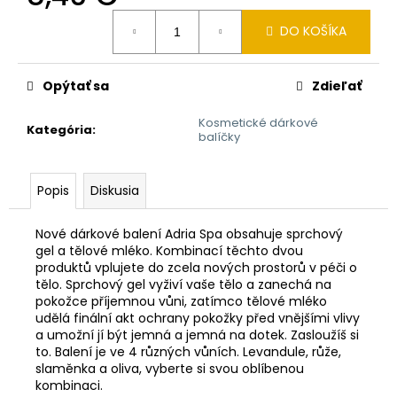
č
Jednotková
a
DO KOŠÍKA
cena:
m
e
Opýtať sa
Zdieľať
CEDEVITA
Kosmetické dárkové
MANGO-
Kategória
:
balíčky
ANANAS
900G
7,28
Popis
Diskusia
€
Pôvodne:
9,01
Nové dárkové balení Adria Spa obsahuje sprchový
€
gel a tělové mléko. Kombinací těchto dvou
produktů vplujete do zcela nových prostorů v péči o
tělo. Sprchový gel vyživí vaše tělo a zanechá na
pokožce příjemnou vůni, zatímco tělové mléko
udělá finální akt ochrany pokožky před vnějšími vlivy
a umožní jí být jemná a jemná na dotek. Zasloužíš si
to. Balení je ve 4 různých vůních. Levandule, růže,
slaměnka a oliva, vyberte si svou oblíbenou
kombinaci.