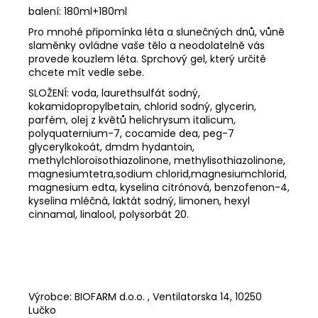
balení: 180ml+180ml
Pro mnohé připomínka léta a slunečných dnů, vůně
slaměnky ovládne vaše tělo a neodolatelně vás
provede kouzlem léta. Sprchový gel, který určitě
chcete mít vedle sebe.
SLOŽENÍ: voda, laurethsulfát sodný,
kokamidopropylbetain, chlorid sodný, glycerin,
parfém, olej z květů helichrysum italicum,
polyquaternium-7, cocamide dea, peg-7
glycerylkokoát, dmdm hydantoin,
methylchloroisothiazolinone, methylisothiazolinone,
magnesiumtetra,sodium chlorid,magnesiumchlorid,
magnesium edta, kyselina citrónová, benzofenon-4,
kyselina mléčná, laktát sodný, limonen, hexyl
cinnamal, linalool, polysorbát 20.
Výrobce: BIOFARM d.o.o. , Ventilatorska 14, 10250
Lučko