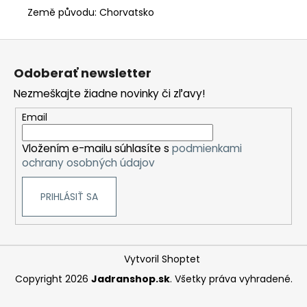
Země původu: Chorvatsko
Z
á
Odoberať newsletter
p
Nezmeškajte žiadne novinky či zľavy!
ä
t
Email
i
Vložením e-mailu súhlasíte s
podmienkami
e
ochrany osobných údajov
PRIHLÁSIŤ SA
Vytvoril Shoptet
Copyright 2026
Jadranshop.sk
. Všetky práva vyhradené.