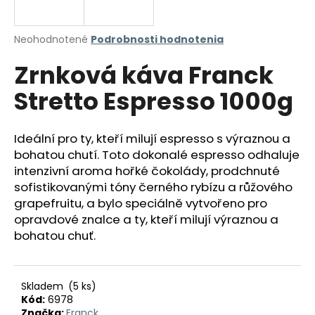
á
j
Priemerné
Neohodnotené
Podrobnosti hodnotenia
s
hodnotenie
Zrnková káva Franck
produktu
ť
je
?
Stretto Espresso 1000g
0,0
z
5
hviezdičiek.
Ideální pro ty, kteří milují espresso s výraznou a
bohatou chutí. Toto dokonalé espresso odhaluje
HĽADAŤ
intenzivní aroma hořké čokolády, prodchnuté
sofistikovanými tóny černého rybízu a růžového
grapefruitu, a bylo speciálně vytvořeno pro
opravdové znalce a ty, kteří milují výraznou a
O
bohatou chuť.
d
p
o
r
Skladem
(5 ks)
ú
Kód:
6978
Značka:
Franck