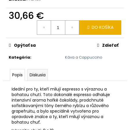
č
a
30,66 €
m
e
Jednotková
DO KOŠÍKA
cena:
ČERVENÉ
VÍNO
Opýtať sa
Zdieľať
PLAVAC
POTOMJE
0,75L
Kategória
:
Káva a Cappuccino
11,77
€
Popis
Diskusia
Ideální pro ty, kteří milují espresso s výraznou a
bohatou chutí. Toto dokonalé espresso odhaluje
intenzivní aroma hořké čokolády, prodchnuté
sofistikovanými tóny černého rybízu a růžového
grapefruitu, a bylo speciálně vytvořeno pro
opravdové znalce a ty, kteří milují výraznou a
bohatou chuť.