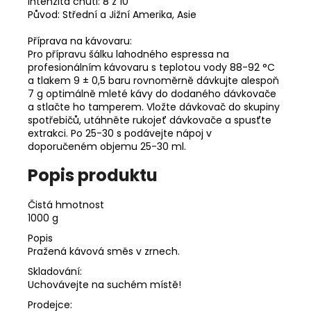
Intenzita chuti:
8 z 10
Původ:
Střední a Jižní Amerika, Asie
Příprava na kávovaru:
Pro přípravu šálku lahodného espressa na
profesionálním kávovaru s teplotou vody 88-92 °C
a tlakem 9 ± 0,5 baru rovnoměrně dávkujte alespoň
7 g optimálně mleté ​​kávy do dodaného dávkovače
a stlačte ho tamperem. Vložte dávkovač do skupiny
spotřebičů, utáhněte rukojeť dávkovače a spusťte
extrakci. Po 25-30 s podávejte nápoj v
doporučeném objemu 25-30 ml.
Popis produktu
Čistá hmotnost
1000 g
Popis
Pražená kávová směs v zrnech.
Skladování:
Uchovávejte na suchém místě!
Prodejce: