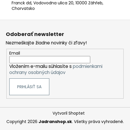
Franck dd, Vodovodna ulica 20, 10000 Záhřeb,
Chorvatsko
Z
á
Odoberať newsletter
p
Nezmeškajte žiadne novinky či zľavy!
ä
t
Email
i
Vložením e-mailu súhlasíte s
podmienkami
e
ochrany osobných údajov
PRIHLÁSIŤ SA
Vytvoril Shoptet
Copyright 2026
Jadranshop.sk
. Všetky práva vyhradené.