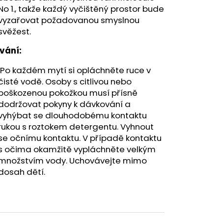
No 1., takže každý vyčištěný prostor bude
vyzařovat požadovanou smyslnou
svěžest.
vání:
Po každém mytí si opláchněte ruce v
čisté vodě. Osoby s citlivou nebo
poškozenou pokožkou musí přísně
dodržovat pokyny k dávkování a
vyhýbat se dlouhodobému kontaktu
rukou s roztokem detergentu. Vyhnout
se očnímu kontaktu. V případě kontaktu
s očima okamžitě vypláchněte velkým
množstvím vody. Uchovávejte mimo
dosah dětí.