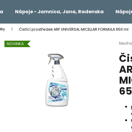
ta
Nápoje - Jamnica, Jana, Radenska
Nápoje
dky
Čistící prostředek ARF UNIVERSAL MICELLAR FORMULA 650 ml
Čo potrebujete nájsť?
Priem
Neoho
NOVINKA
hodno
Či
produ
HĽADAŤ
je
AR
0,0
z
MI
5
Odporúčame
hviezd
65