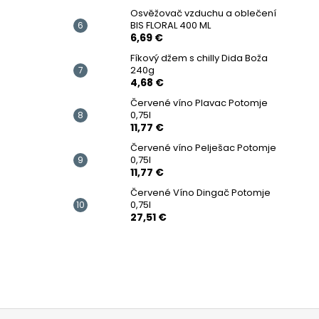
Osvěžovač vzduchu a oblečení
BIS FLORAL 400 ML
6,69 €
Fíkový džem s chilly Dida Boža
240g
4,68 €
Červené víno Plavac Potomje
0,75l
11,77 €
Červené víno Pelješac Potomje
0,75l
11,77 €
Červené Víno Dingač Potomje
0,75l
27,51 €
Z