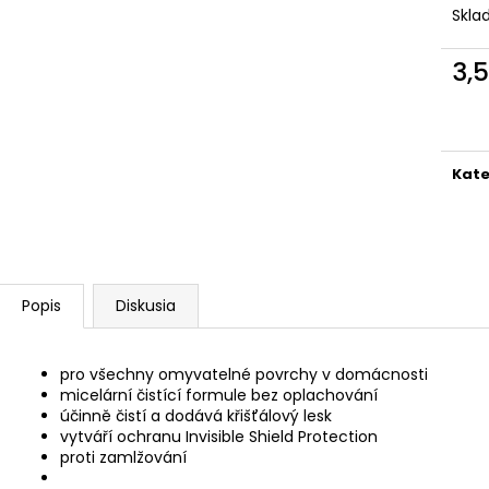
Skl
3,
Jedn
cena
Kate
Popis
Diskusia
pro všechny omyvatelné povrchy v domácnosti
micelární čistící formule bez oplachování
účinně čistí a dodává křišťálový lesk
vytváří ochranu Invisible Shield Protection
proti zamlžování