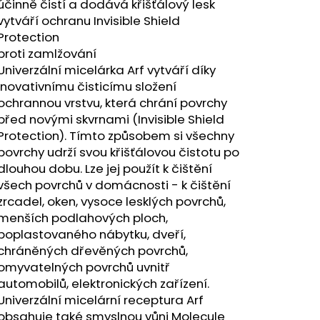
FRANCK CLASSIC
účinně čistí a dodává křišťálový lesk
G
vytváří ochranu Invisible Shield
Protection
proti zamlžování
Univerzální micelárka Arf vytváří díky
inovativnímu čisticímu složení
ochrannou vrstvu, která chrání povrchy
před novými skvrnami (Invisible Shield
Protection). Tímto způsobem si všechny
povrchy udrží svou křišťálovou čistotu po
dlouhou dobu. Lze jej použít k čištění
všech povrchů v domácnosti - k čištění
zrcadel, oken, vysoce lesklých povrchů,
menších podlahových ploch,
poplastovaného nábytku, dveří,
chráněných dřevěných povrchů,
omyvatelných povrchů uvnitř
automobilů, elektronických zařízení.
Univerzální micelární receptura Arf
obsahuje také smyslnou vůni Molecule