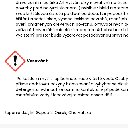
Univerzální micelárka Arf vytváří díky inovativnímu čist
povrchy před novými skvrnami (Invisible Shield Protect
svou křišťálovou čistotu po dlouhou dobu. Lze jej použít
čištění zrcadel, oken, vysoce lesklých povrchů, menšíc
dveří, chráněných dřevěných povrchů, omyvatelných po
zařízení. Univerzální micelární receptura Arf obsahuje t
vyčištěný prostor bude vyzařovat požadovanou smyslno
Varování:
Po každém mytí si opláchněte ruce v čisté vodě. Osoby
přísně dodržovat pokyny k dávkování a vyhýbat se dlo
detergentu. Vyhnout se očnímu kontaktu. V případě ko
množstvím vody. Uchovávejte mimo dosah dětí.
Saponia d.d., M. Gupca 2, Osijek, Chorvatsko