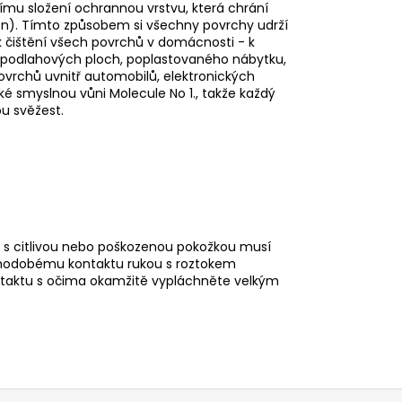
icímu složení ochrannou vrstvu, která chrání
ion). Tímto způsobem si všechny povrchy udrží
 k čištění všech povrchů v domácnosti - k
h podlahových ploch, poplastovaného nábytku,
vrchů uvnitř automobilů, elektronických
aké smyslnou vůni Molecule No 1., takže každý
u svěžest.
 s citlivou nebo poškozenou pokožkou musí
uhodobému kontaktu rukou s roztokem
ntaktu s očima okamžitě vypláchněte velkým