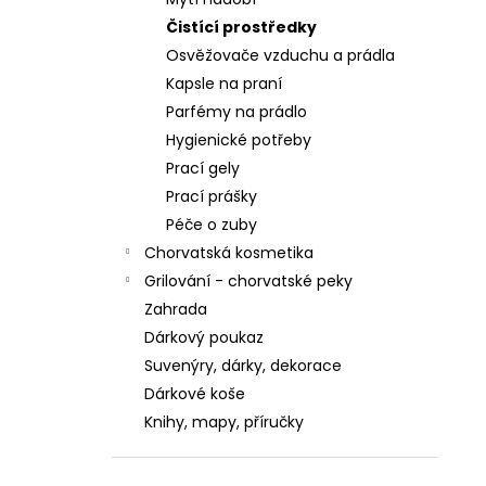
BIS BY ORNEL GOLDEN DREAM 400 ML
Čistící prostředky
6,69 €
Osvěžovače vzduchu a prádla
Kapsle na praní
Parfémy na prádlo
Hygienické potřeby
Prací gely
Prací prášky
Péče o zuby
Chorvatská kosmetika
Grilování - chorvatské peky
Zahrada
Dárkový poukaz
Suvenýry, dárky, dekorace
Dárkové koše
Knihy, mapy, příručky