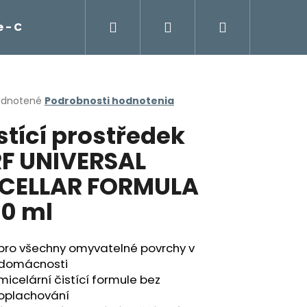
Hľadať
Prihlásenie
Nákupný
 - Cockta, čaje, káva Franck
Potraviny
košík
erné
dnotené
Podrobnosti hodnotenia
tenie
stící prostředek
ktu
F UNIVERSAL
CELLAR FORMULA
ičiek.
0 ml
pro všechny omyvatelné povrchy v
domácnosti
Nasledujúce
micelární čistící formule bez
oplachování