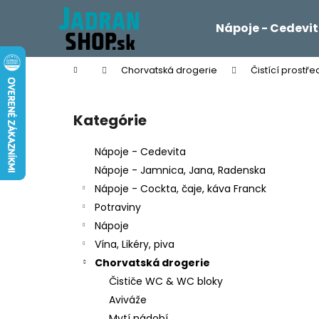
K
Prejsť
na
o
Nápoje - Cedevi
obsah
Späť
Späť
š
do
do
í
Domov
Chorvatská drogerie
Čistící prostře
k
obchodu
obchodu
B
o
Kategórie
Preskočiť
č
kategórie
n
Nápoje - Cedevita
ý
Nápoje - Jamnica, Jana, Radenska
p
Nápoje - Cockta, čaje, káva Franck
a
Potraviny
n
Nápoje
e
Vína, Likéry, piva
l
Chorvatská drogerie
Čističe WC & WC bloky
Aviváže
Mytí nádobí