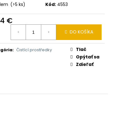
adem
(>5 ks)
Kód:
4553
54 €
otková
DO KOŠÍKA
:
Tlač
gória
:
Čistící prostředky
Opýtať sa
Zdieľať