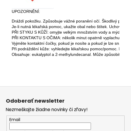
UPOZORNĚNÍ:
Dráždí pokožku. Způsobuje vážné poranění očí. Škodlivý pro vod
Je-li nutná lékařská pomoc, ukažte obal nebo štítek. Uchovávejt
PŘI STYKU S KŮŽÍ: omyjte velkým množstvím vody a mýdla. 
PŘI KONTAKTU S OČIMA: několik minut opatrně vyplachujte vod
Vyjměte kontaktní čočky, pokud je nosíte a pokud je lze snadno 
Při podráždění kůže: vyhledejte lékařskou pomoc/pomoc. Likvidu
Obsahuje: eukalyptol a 2-methylundecanal. Může způsobit alergi
Z
á
Odoberať newsletter
p
Nezmeškajte žiadne novinky či zľavy!
ä
t
Email
i