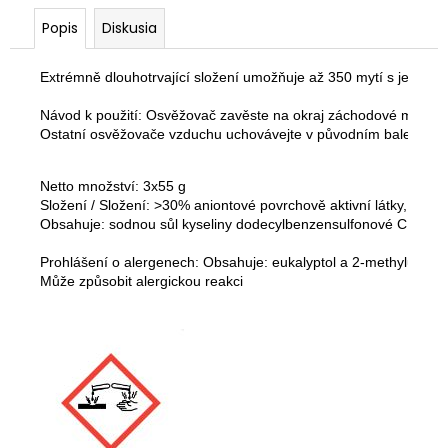
č
a
Popis
Diskusia
m
e
Extrémně dlouhotrvající složení umožňuje až 350 mytí s jedním ba
Návod k použití: Osvěžovač zavěste na okraj záchodové mísy tak
ZRNKOVÁ
Ostatní osvěžovače vzduchu uchovávejte v původním balení.
KÁVA
FRANCK
CLASSIC
Netto množství: 3x55 g

ESPRESSO
Složení / Složení: >30% aniontové povrchově aktivní látky, vůně (
1000G
Obsahuje: sodnou sůl kyseliny dodecylbenzensulfonové C10-13, 
27,51
€
Prohlášení o alergenech: Obsahuje: eukalyptol a 2-methylundek
Může způsobit alergickou reakci 