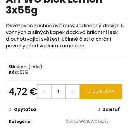
je
á
3x55g
0,0
z
j
5
s
hviezdičiek.
Osvěžovač záchodové mísy Jedinečný design 5
ť
vonných a silných kapek dodává brilantní lesk,
?
dlouhotrvající svěžest, účinně čistí a chrání
povrchy před vodním kamenem.
Skladem
(>5 ks)
HĽADAŤ
Kód:
5319
4,72 €
DO KOŠÍKA
O
Jednotková
d
cena:
p
Opýtať sa
Zdieľať
o
r
Kategória
:
Čističe WC & WC bloky
ú