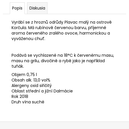
č
a
Popis
Diskusia
m
e
Vyrábí se z hroznů odrůdy Plavac malý na ostrově
Korčula. Má rubínově červenou barvu, příjemné
aroma červeného zralého ovoce, harmonickou a
COCKTA
vyváženou chuť.
ORIGINAL
1,5L
BEZ
Podává se vychlazené na 18°C k červenému masu,
KOFEINU
masu na grilu, divočině a rybě jako je například
COCKTA
tuňák.
2,16
€
Objem 0,75 l
Pôvodne:
Obsah alk. 13,0 vol%
2,95
Alergeny oxid siřičitý
€
Oblast střední a jižní Dalmácie
Rok 2018
Druh vína suché
Z