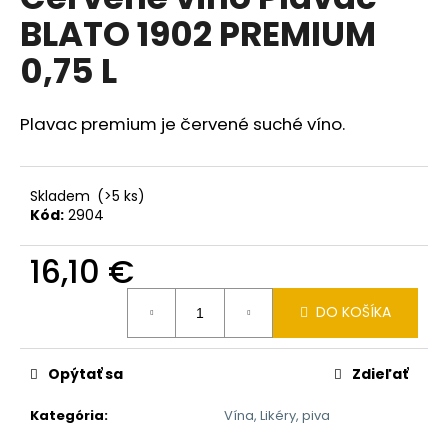
je
á
BLATO 1902 PREMIUM
0,0
z
j
0,75 L
5
s
hviezdičiek.
ť
Plavac premium je červené suché víno.
?
Skladem
(>5 ks)
Kód:
2904
HĽADAŤ
16,10 €
Jednotková
DO KOŠÍKA
cena:
O
d
p
Opýtať sa
Zdieľať
o
r
Kategória
:
Vína, Likéry, piva
ú