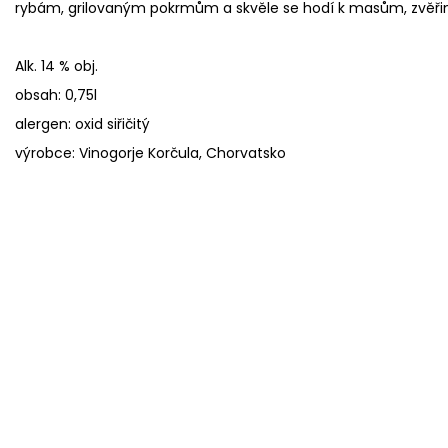
rybám, grilovaným pokrmům a skvěle se hodí k masům, zvěřin
Alk. 14 % obj.
obsah: 0,75l
alergen: oxid siřičitý
výrobce: Vinogorje Korčula, Chorvatsko