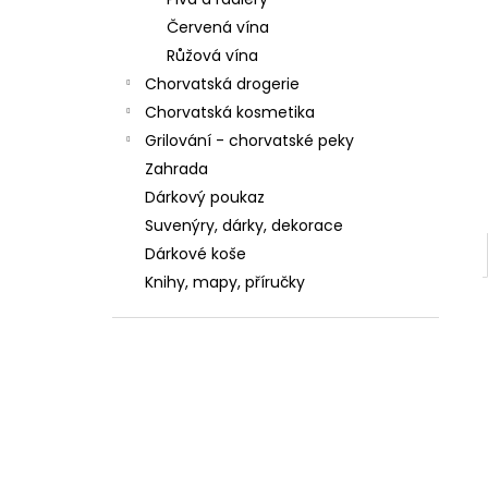
ZUBNÍ PASTA KALODONT ZEOLIT ​​75 ML
ZUBNÍ PASTA KALODONT
Červená vína
2,55 €
Růžová vína
Chorvatská drogerie
Chorvatská kosmetika
Grilování - chorvatské peky
Zahrada
Dárkový poukaz
Suvenýry, dárky, dekorace
Dárkové koše
Knihy, mapy, příručky