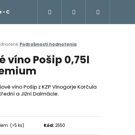
Hľadať
Prihlásenie
Nákupný
 - Cockta, čaje, káva Franck
Potraviny
košík
erné
dnotené
Podrobnosti hodnotenia
tenie
lé víno Pošip 0,75l
ktu
remium
ičiek.
ové víno Pošip z KZP Vinogorje Korčula
třední a Jižní Dalmácie.
Nasledujúce
adem
(>5 ks)
Kód:
2550