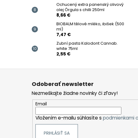
Ochucený extra panenský olivový
olej Órgula s chilli 250ml
8,66 €
BIOBALM tělové mléko, ibišek (500
ml)
7,47 €
Zubní pasta Kalodont Cannab.
white 75ml
2,55 €
Z
á
Odoberať newsletter
p
Nezmeškajte žiadne novinky či zľavy!
ä
t
Email
i
Vložením e-mailu súhlasíte s
podmienkami o
e
PRIHLÁSIŤ SA