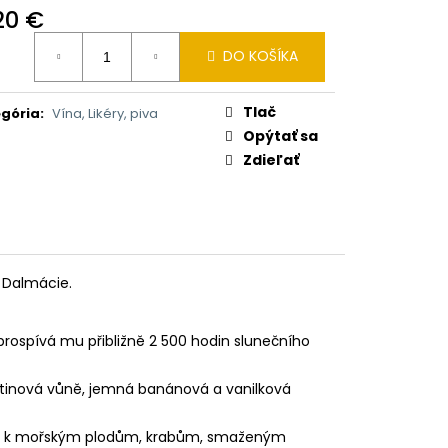
I BALSAM 2V1 HEŘMÁNEK
20 €
otková
DO KOŠÍKA
:
Tlač
gória
:
Vína, Likéry, piva
Opýtať sa
Zdieľať
í Dalmácie.
 prospívá mu přibližně 2 500 hodin slunečního
větinová vůně, jemná banánová a vanilková
í se k mořským plodům, krabům, smaženým