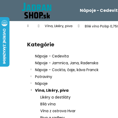
K
Prejsť
na
o
Nápoje - Cedevi
obsah
Späť
Späť
š
do
do
í
Domov
Vína, Likéry, piva
Bílé víno Pošip 0,7
k
obchodu
obchodu
B
o
Kategórie
Preskočiť
č
kategórie
n
Nápoje - Cedevita
ý
Nápoje - Jamnica, Jana, Radenska
p
Nápoje - Cockta, čaje, káva Franck
a
Potraviny
n
Nápoje
e
Vína, Likéry, piva
l
Likéry a destiláty
Bílá vína
Vína z ostrova Hvar
Piva a radlery