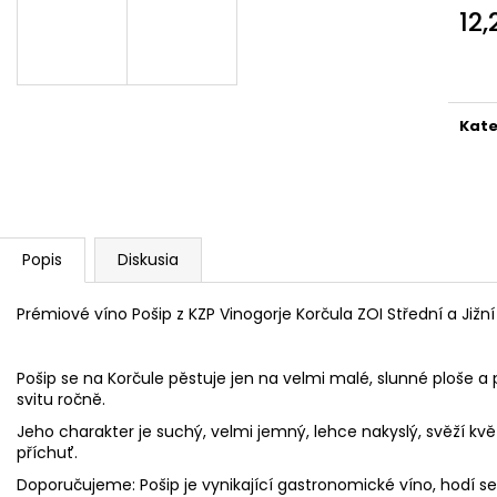
PELINKOVAC BADEL ANTIQUE 0.7L 35%
NA NÁDOBÍ LIKV
12,
25,54 €
1,45 €
Jedn
cena
Kate
Popis
Diskusia
Prémiové víno Pošip z KZP Vinogorje Korčula ZOI Střední a Jižn
Pošip se na Korčule pěstuje jen na velmi malé, slunné ploše a
svitu ročně.
Jeho charakter je suchý, velmi jemný, lehce nakyslý, svěží k
příchuť.
Doporučujeme: Pošip je vynikající gastronomické víno, hod