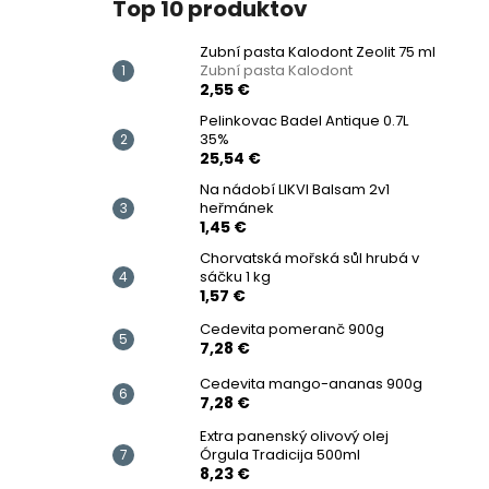
Top 10 produktov
Zubní pasta Kalodont Zeolit ​​75 ml
Zubní pasta Kalodont
2,55 €
Pelinkovac Badel Antique 0.7L
35%
25,54 €
Na nádobí LIKVI Balsam 2v1
heřmánek
1,45 €
Chorvatská mořská sůl hrubá v
sáčku 1 kg
1,57 €
Cedevita pomeranč 900g
7,28 €
Cedevita mango-ananas 900g
7,28 €
Extra panenský olivový olej
Órgula Tradicija 500ml
8,23 €