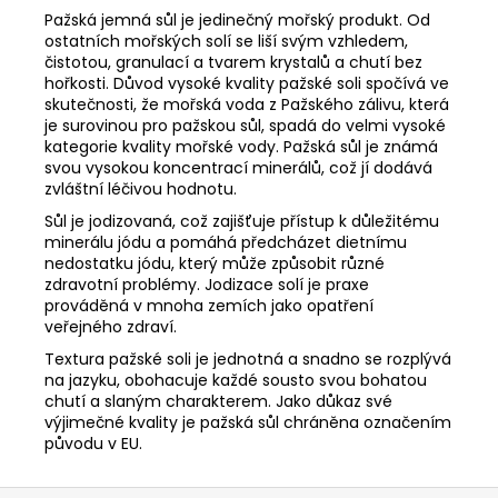
Pažská jemná sůl je jedinečný mořský produkt. Od
ostatních mořských solí se liší svým vzhledem,
čistotou, granulací a tvarem krystalů a chutí bez
hořkosti. Důvod vysoké kvality pažské soli spočívá ve
skutečnosti, že mořská voda z Pažského zálivu, která
je surovinou pro pažskou sůl, spadá do velmi vysoké
kategorie kvality mořské vody. Pažská sůl je známá
svou vysokou koncentrací minerálů, což jí dodává
zvláštní léčivou hodnotu.
Sůl je jodizovaná, což zajišťuje přístup k důležitému
minerálu jódu a pomáhá předcházet dietnímu
nedostatku jódu, který může způsobit různé
zdravotní problémy. Jodizace solí je praxe
prováděná v mnoha zemích jako opatření
veřejného zdraví.
Textura pažské soli je jednotná a snadno se rozplývá
na jazyku, obohacuje každé sousto svou bohatou
chutí a slaným charakterem. Jako důkaz své
výjimečné kvality je pažská sůl chráněna označením
původu v EU.