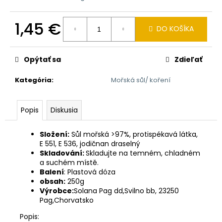
č
a
m
1,45 €
DO KOŠÍKA
e
Jednotková
cena:
Opýtať sa
Zdieľať
CEDEVITA
MANGO-
ANANAS
Kategória
:
Mořská sůl/ koření
900G
7,28
€
Popis
Diskusia
Pôvodne:
9,01
Složení:
Sůl mořská >97%, protispékavá látka,
€
E 551, E 536, jodičnan draselný
Skladování:
Skladujte na temném, chladném
a suchém místě.
Balení
: Plastová dóza
obsah:
250g
Výrobce:
Solana Pag dd,Svilno bb, 23250
Pag,Chorvatsko
Popis: