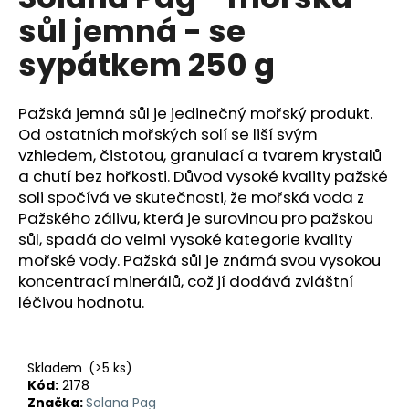
je
á
sůl jemná - se
0,0
z
j
sypátkem 250 g
5
s
hviezdičiek.
ť
Pažská jemná sůl je jedinečný mořský produkt.
?
Od ostatních mořských solí se liší svým
vzhledem, čistotou, granulací a tvarem krystalů
a chutí bez hořkosti. Důvod vysoké kvality pažské
soli spočívá ve skutečnosti, že mořská voda z
HĽADAŤ
Pažského zálivu, která je surovinou pro pažskou
sůl, spadá do velmi vysoké kategorie kvality
mořské vody. Pažská sůl je známá svou vysokou
koncentrací minerálů, což jí dodává zvláštní
O
léčivou hodnotu.
d
p
o
Skladem
(>5 ks)
r
Kód:
2178
ú
Značka:
Solana Pag