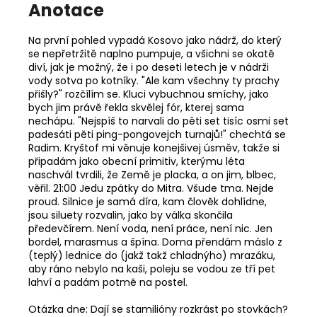
Anotace
Na první pohled vypadá Kosovo jako nádrž, do který
se nepřetržitě naplno pumpuje, a všichni se okatě
diví, jak je možný, že i po deseti letech je v nádrži
vody sotva po kotníky. "Ale kam všechny ty prachy
přišly?" rozčílím se. Kluci vybuchnou smíchy, jako
bych jim právě řekla skvělej fór, kterej sama
nechápu. "Nejspíš to narvali do pěti set tisíc osmi set
padesáti pěti ping-pongovejch turnajů!" chechtá se
Radim. Kryštof mi věnuje konejšivej úsměv, takže si
připadám jako obecní primitiv, kterýmu léta
naschvál tvrdili, že Země je placka, a on jim, blbec,
věřil. 21:00 Jedu zpátky do Mitra. Všude tma. Nejde
proud. Silnice je samá díra, kam člověk dohlídne,
jsou siluety rozvalin, jako by válka skončila
předevčírem. Není voda, není práce, není nic. Jen
bordel, marasmus a špína. Doma přendám máslo z
(teplý) lednice do (jakž takž chladnýho) mrazáku,
aby ráno nebylo na kaši, poleju se vodou ze tří pet
lahví a padám potmě na postel.
Otázka dne: Dají se stamilióny rozkrást po stovkách?