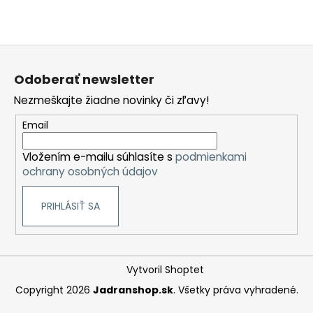
Z
á
Odoberať newsletter
p
Nezmeškajte žiadne novinky či zľavy!
ä
t
Email
i
Vložením e-mailu súhlasíte s
podmienkami
e
ochrany osobných údajov
PRIHLÁSIŤ SA
Vytvoril Shoptet
Copyright 2026
Jadranshop.sk
. Všetky práva vyhradené.