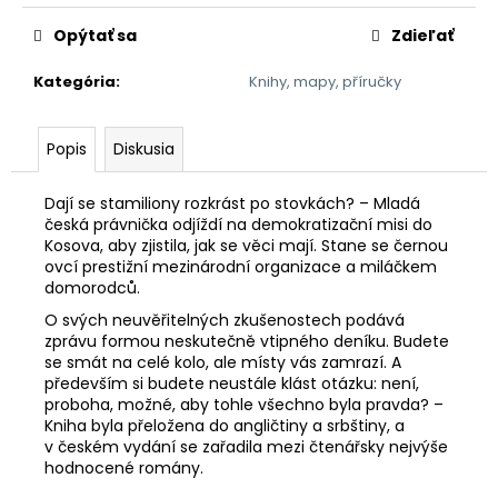
č
a
Opýtať sa
Zdieľať
m
e
Kategória
:
Knihy, mapy, příručky
CEDEVITA
Popis
Diskusia
MANGO-
ANANAS
19G
Dají se stamiliony rozkrást po stovkách? – Mladá
česká právnička odjíždí na demokratizační misi do
0,98
Kosova, aby zjistila, jak se věci mají. Stane se černou
€
ovcí prestižní mezinárodní organizace a miláčkem
domorodců.
O svých neuvěřitelných zkušenostech podává
zprávu formou neskutečně vtipného deníku. Budete
se smát na celé kolo, ale místy vás zamrazí. A
především si budete neustále klást otázku: není,
proboha, možné, aby tohle všechno byla pravda? –
Kniha byla přeložena do angličtiny a srbštiny, a
v českém vydání se zařadila mezi čtenářsky nejvýše
hodnocené romány.