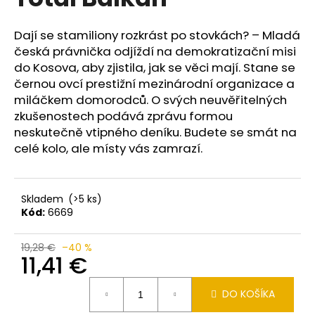
je
á
0,0
z
j
Dají se stamiliony rozkrást po stovkách? – Mladá
5
česká právnička odjíždí na demokratizační misi
s
hviezdičiek.
do Kosova, aby zjistila, jak se věci mají. Stane se
ť
černou ovcí prestižní mezinárodní organizace a
?
miláčkem domorodců. O svých neuvěřitelných
zkušenostech podává zprávu formou
neskutečně vtipného deníku. Budete se smát na
celé kolo, ale místy vás zamrazí.
HĽADAŤ
Skladem
(>5 ks)
Kód:
6669
O
d
19,28 €
–40 %
p
11,41 €
o
Jednotková
r
DO KOŠÍKA
cena:
ú