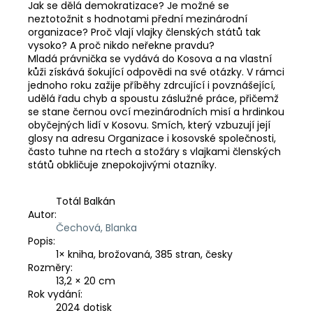
Jak se dělá demokratizace? Je možné se
neztotožnit s hodnotami přední mezinárodní
organizace? Proč vlají vlajky členských států tak
vysoko? A proč nikdo neřekne pravdu?
Mladá právnička se vydává do Kosova a na vlastní
kůži získává šokující odpovědi na své otázky. V rámci
jednoho roku zažije příběhy zdrcující i povznášející,
udělá řadu chyb a spoustu záslužné práce, přičemž
se stane černou ovcí mezinárodních misí a hrdinkou
obyčejných lidí v Kosovu. Smích, který vzbuzují její
glosy na adresu Organizace i kosovské společnosti,
často tuhne na rtech a stožáry s vlajkami členských
států obkličuje znepokojivými otazníky.
Totál Balkán
Autor:
Čechová, Blanka
Popis:
1× kniha, brožovaná, 385 stran, česky
Rozměry:
13,2 × 20 cm
Rok vydání:
2024 dotisk