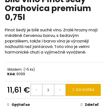
je
á
Orahovica premium
0,0
z
j
0,75l
5
s
hviezdičiek.
ť
Pinot šedý je bílé suché víno. Zralé hrozny mají
?
měděně červenou barvu, s šedavým
popraškem, takže i barva vína je výrazněji
nažloutlá než jantarová. Toto víno je velmi
harmonické chuti a vyjímečně vyvážené.
HĽADAŤ
Skladem
(>5 ks)
Kód:
6099
O
d
p
11,61 €
DO KOŠÍKA
o
Jednotková
r
cena:
ú
Opýtať sa
Zdieľať