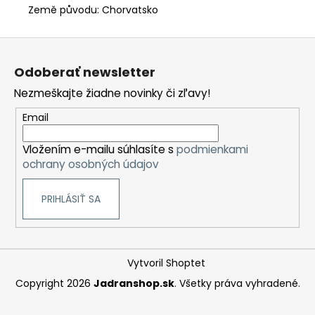
Země původu: Chorvatsko
Z
á
Odoberať newsletter
p
Nezmeškajte žiadne novinky či zľavy!
ä
t
Email
i
Vložením e-mailu súhlasíte s
podmienkami
e
ochrany osobných údajov
PRIHLÁSIŤ SA
Vytvoril Shoptet
Copyright 2026
Jadranshop.sk
. Všetky práva vyhradené.