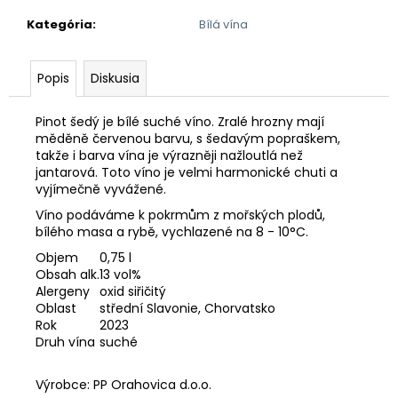
č
a
Kategória
:
Bílá vína
m
e
Popis
Diskusia
CHORVATSKÁ
Pinot šedý je bílé suché víno. Zralé hrozny mají
MOŘSKÁ
měděně červenou barvu, s šedavým popraškem,
SŮL
takže i barva vína je výrazněji nažloutlá než
HRUBÁ
jantarová. Toto víno je velmi harmonické chuti a
V
SÁČKU
vyjímečně vyvážené.
1
Víno podáváme k pokrmům z mořských plodů,
KG
bílého masa a rybě, vychlazené na 8 - 10°C.
1,57
€
Objem
0,75 l
Obsah alk.
13 vol%
Alergeny
oxid siřičitý
Oblast
střední Slavonie, Chorvatsko
Rok
2023
Druh vína
suché
Výrobce: PP Orahovica d.o.o.